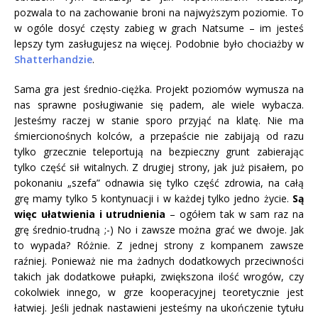
pozwala to na zachowanie broni na najwyższym poziomie. To
w ogóle dosyć częsty zabieg w grach Natsume – im jesteś
lepszy tym zasługujesz na więcej. Podobnie było chociażby w
Shatterhandzie
.
Sama gra jest średnio-ciężka. Projekt poziomów wymusza na
nas sprawne posługiwanie się padem, ale wiele wybacza.
Jesteśmy raczej w stanie sporo przyjąć na klatę. Nie ma
śmiercionośnych kolców, a przepaście nie zabijają od razu
tylko grzecznie teleportują na bezpieczny grunt zabierając
tylko część sił witalnych. Z drugiej strony, jak już pisałem, po
pokonaniu „szefa” odnawia się tylko część zdrowia, na całą
grę mamy tylko 5 kontynuacji i w każdej tylko jedno życie.
Są
więc ułatwienia i utrudnienia
– ogółem tak w sam raz na
grę średnio-trudną ;-) No i zawsze można grać we dwoje. Jak
to wypada? Różnie. Z jednej strony z kompanem zawsze
raźniej. Ponieważ nie ma żadnych dodatkowych przeciwności
takich jak dodatkowe pułapki, zwiększona ilość wrogów, czy
cokolwiek innego, w grze kooperacyjnej teoretycznie jest
łatwiej. Jeśli jednak nastawieni jesteśmy na ukończenie tytułu