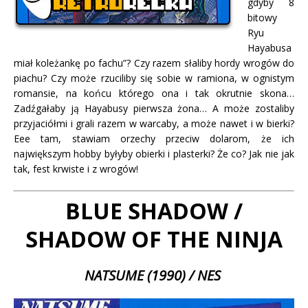
gdyby 8
bitowy
Ryu
Hayabusa
miał koleżankę po fachu”?
Czy razem słaliby hordy wrogów do
piachu? Czy może rzuciliby się sobie w ramiona, w ognistym
romansie, na końcu którego ona i tak okrutnie skona…
Zadźgałaby ją Hayabusy pierwsza żona… A może zostaliby
przyjaciółmi i grali razem w warcaby, a może nawet i w bierki?
Eee tam, stawiam orzechy przeciw dolarom, że ich
największym hobby byłyby obierki i plasterki? Że co? Jak nie jak
tak, fest krwiste i z wrogów!
BLUE SHADOW /
SHADOW OF THE NINJA
NATSUME (1990) / NES