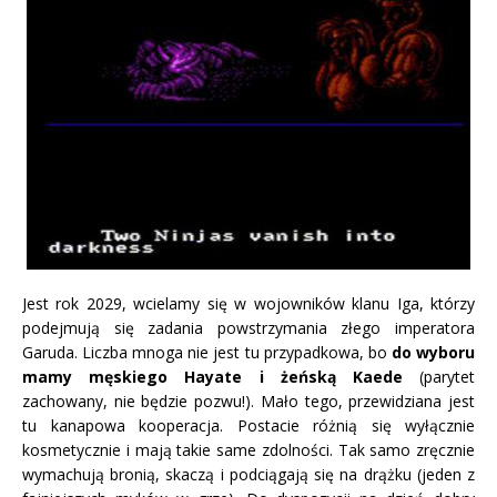
Jest rok 2029, wcielamy się w wojowników klanu Iga, którzy
podejmują się zadania powstrzymania złego imperatora
Garuda. Liczba mnoga nie jest tu przypadkowa, bo
do wyboru
mamy męskiego Hayate i żeńską Kaede
(parytet
zachowany, nie będzie pozwu!). Mało tego, przewidziana jest
tu kanapowa kooperacja. Postacie różnią się wyłącznie
kosmetycznie i mają takie same zdolności. Tak samo zręcznie
wymachują bronią, skaczą i podciągają się na drążku (jeden z