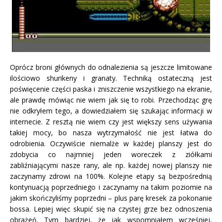
Oprócz broni głównych do odnalezienia są jeszcze limitowane
ilościowo shurikeny i granaty. Techniką ostateczną jest
poświęcenie części paska i zniszczenie wszystkiego na ekranie,
ale prawdę mówiąc nie wiem jak się to robi. Przechodząc grę
nie odkryłem tego, a dowiedziałem się szukając informacji w
internecie. Z resztą nie wiem czy jest większy sens używania
takiej mocy, bo nasza wytrzymałość nie jest łatwa do
odrobienia. Oczywiście niemalże w każdej planszy jest do
zdobycia co najmniej jeden woreczek z ziółkami
zabliźniającymi nasze rany, ale np. każdej nowej planszy nie
zaczynamy zdrowi na 100%. Kolejne etapy są bezpośrednią
kontynuacją poprzedniego i zaczynamy na takim poziomie na
jakim skończyliśmy poprzedni – plus parę kresek za pokonanie
bossa. Lepiej więc skupić się na czystej grze bez odnoszenia
obrażeń. Tym bardziej, że jak wspomniałem wcześniej,