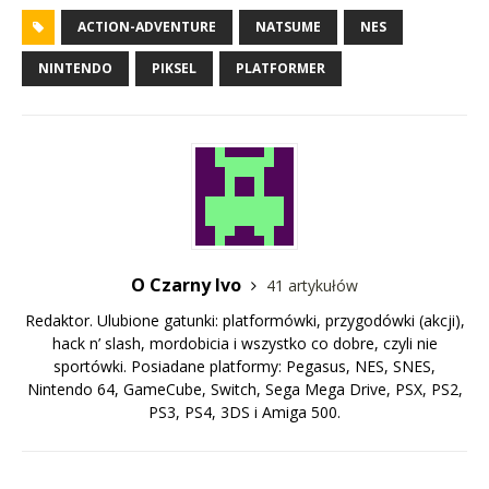
ACTION-ADVENTURE
NATSUME
NES
NINTENDO
PIKSEL
PLATFORMER
O Czarny Ivo
41 artykułów
Redaktor. Ulubione gatunki: platformówki, przygodówki (akcji),
hack n’ slash, mordobicia i wszystko co dobre, czyli nie
sportówki. Posiadane platformy: Pegasus, NES, SNES,
Nintendo 64, GameCube, Switch, Sega Mega Drive, PSX, PS2,
PS3, PS4, 3DS i Amiga 500.