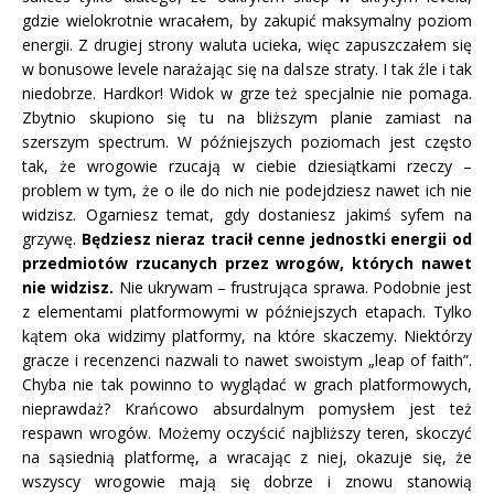
gdzie wielokrotnie wracałem, by zakupić maksymalny poziom
energii. Z drugiej strony waluta ucieka, więc zapuszczałem się
w bonusowe levele narażając się na dalsze straty. I tak źle i tak
niedobrze. Hardkor! Widok w grze też specjalnie nie pomaga.
Zbytnio skupiono się tu na bliższym planie zamiast na
szerszym spectrum. W późniejszych poziomach jest często
tak, że wrogowie rzucają w ciebie dziesiątkami rzeczy –
problem w tym, że o ile do nich nie podejdziesz nawet ich nie
widzisz. Ogarniesz temat, gdy dostaniesz jakimś syfem na
grzywę.
Będziesz nieraz tracił cenne jednostki energii od
przedmiotów rzucanych przez wrogów, których nawet
nie widzisz.
Nie ukrywam – frustrująca sprawa. Podobnie jest
z elementami platformowymi w późniejszych etapach. Tylko
kątem oka widzimy platformy, na które skaczemy. Niektórzy
gracze i recenzenci nazwali to nawet swoistym „leap of faith”.
Chyba nie tak powinno to wyglądać w grach platformowych,
nieprawdaż? Krańcowo absurdalnym pomysłem jest też
respawn wrogów. Możemy oczyścić najbliższy teren, skoczyć
na sąsiednią platformę, a wracając z niej, okazuje się, że
wszyscy wrogowie mają się dobrze i znowu stanowią