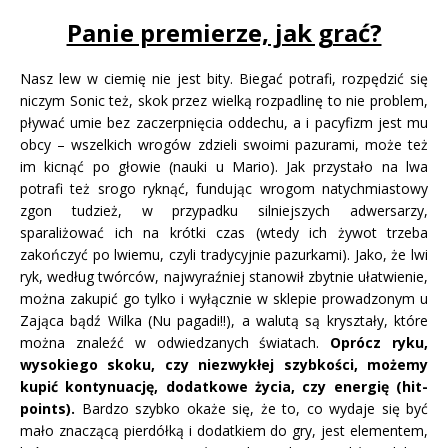
Panie premierze, jak grać?
Nasz lew w ciemię nie jest bity. Biegać potrafi, rozpędzić się
niczym Sonic też, skok przez wielką rozpadlinę to nie problem,
pływać umie bez zaczerpnięcia oddechu, a i pacyfizm jest mu
obcy – wszelkich wrogów zdzieli swoimi pazurami, może też
im kicnąć po głowie (nauki u Mario). Jak przystało na lwa
potrafi też srogo ryknąć, fundując wrogom natychmiastowy
zgon tudzież, w przypadku silniejszych adwersarzy,
sparaliżować ich na krótki czas (wtedy ich żywot trzeba
zakończyć po lwiemu, czyli tradycyjnie pazurkami). Jako, że lwi
ryk, według twórców, najwyraźniej stanowił zbytnie ułatwienie,
można zakupić go tylko i wyłącznie w sklepie prowadzonym u
Zająca bądź Wilka (Nu pagadi!!), a walutą są kryształy, które
można znaleźć w odwiedzanych światach.
Oprócz ryku,
wysokiego skoku, czy niezwykłej szybkości, możemy
kupić kontynuację, dodatkowe życia, czy energię (hit-
points).
Bardzo szybko okaże się, że to, co wydaje się być
mało znaczącą pierdółką i dodatkiem do gry, jest elementem,