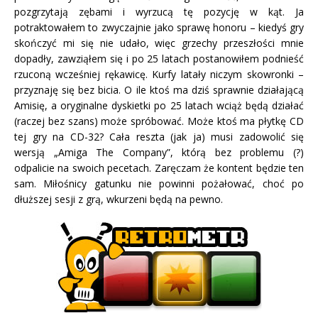
pozgrzytają zębami i wyrzucą tę pozycję w kąt. Ja
potraktowałem to zwyczajnie jako sprawę honoru – kiedyś gry
skończyć mi się nie udało, więc grzechy przeszłości mnie
dopadły, zawziąłem się i po 25 latach postanowiłem podnieść
rzuconą wcześniej rękawicę. Kurfy latały niczym skowronki –
przyznaję się bez bicia. O ile ktoś ma dziś sprawnie działającą
Amisię, a oryginalne dyskietki po 25 latach wciąż będą działać
(raczej bez szans) może spróbować. Może ktoś ma płytkę CD
tej gry na CD-32? Cała reszta (jak ja) musi zadowolić się
wersją „Amiga The Company”, którą bez problemu (?)
odpalicie na swoich pecetach. Zaręczam że kontent będzie ten
sam. Miłośnicy gatunku nie powinni pożałować, choć po
dłuższej sesji z grą, wkurzeni będą na pewno.