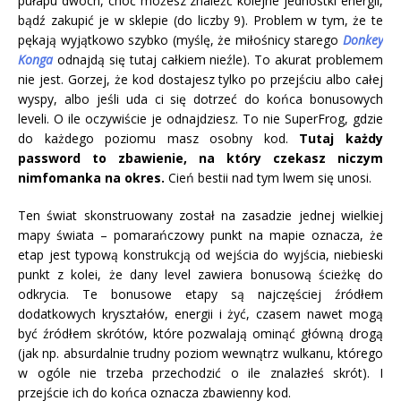
pułapu dwóch, choć możesz znaleźć kolejne jednostki energii,
bądź zakupić je w sklepie (do liczby 9). Problem w tym, że te
pękają wyjątkowo szybko (myślę, że miłośnicy starego
Donkey
Konga
odnajdą się tutaj całkiem nieźle). To akurat problemem
nie jest. Gorzej, że kod dostajesz tylko po przejściu albo całej
wyspy, albo jeśli uda ci się dotrzeć do końca bonusowych
leveli. O ile oczywiście je odnajdziesz. To nie SuperFrog, gdzie
do każdego poziomu masz osobny kod.
Tutaj każdy
password to zbawienie, na który czekasz niczym
nimfomanka na okres.
Cień bestii nad tym lwem się unosi.
Ten świat skonstruowany został na zasadzie jednej wielkiej
mapy świata – pomarańczowy punkt na mapie oznacza, że
etap jest typową konstrukcją od wejścia do wyjścia, niebieski
punkt z kolei, że dany level zawiera bonusową ścieżkę do
odkrycia. Te bonusowe etapy są najczęściej źródłem
dodatkowych kryształów, energii i żyć, czasem nawet mogą
być źródłem skrótów, które pozwalają ominąć główną drogą
(jak np. absurdalnie trudny poziom wewnątrz wulkanu, którego
w ogóle nie trzeba przechodzić o ile znalazłeś skrót). I
przejście ich do końca oznacza zbawienny kod.