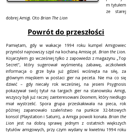
m tytułem
ze starej
dobrej Amigi. Oto
Brian The Lion
Powrót do przeszłości
Pamiętam, gdy w wakacje 1994 roku kumpel Amigowiec
przyniósł najnowszy szpil na kochaną Amisię pt.
Brian the Lion.
Kojarzyłem go wcześniej tylko z zapowiedzi z magazynu „Top
Secret”, który sugerował wyśmienitą zabawę, aczkolwiek
informacja o grze była już gdzieś wciśnięta na siłę, za
głównym mięskiem w postaci gier na peceta. Nie ma co się
dziwić – gdy niecały rok wcześniej, na jesieni Psygnosis
pokazywał swój tytuł na targach gier na stanowisku Amigi,
wszyscy byli już raczej zainteresowani
Doomem
, który niedługo
miał wystrzelić. Spora grupa przeskakiwała na pieca, rok
później zapanowało szaleństwo na punkcie 32-bitowych
konsol (Playstation i Saturn), a Amiga powoli konała.
Brian the
Lion
jest na dobrą sprawę jednym z ostatnich większych
tytułów amigowych, przy czym wydany w kwietniu 1994 roku