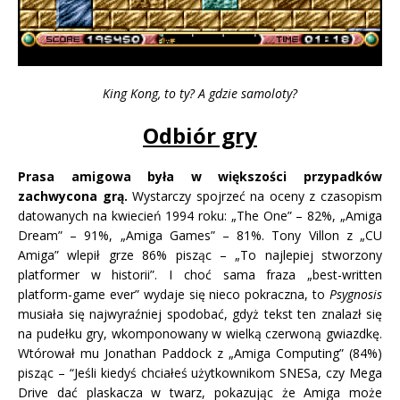
King Kong, to ty? A gdzie samoloty?
Odbiór gry
Prasa amigowa była w większości przypadków
zachwycona grą.
Wystarczy spojrzeć na oceny z czasopism
datowanych na kwiecień 1994 roku: „The One” – 82%, „Amiga
Dream” – 91%, „Amiga Games” – 81%. Tony Villon z „CU
Amiga” wlepił grze 86% pisząc – „To najlepiej stworzony
platformer w historii”. I choć sama fraza „best-written
platform-game ever” wydaje się nieco pokraczna, to
Psygnosis
musiała się najwyraźniej spodobać, gdyż tekst ten znalazł się
na pudełku gry, wkomponowany w wielką czerwoną gwiazdkę.
Wtórował mu Jonathan Paddock z „Amiga Computing” (84%)
pisząc – “Jeśli kiedyś chciałeś użytkownikom SNESa, czy Mega
Drive dać plaskacza w twarz, pokazując że Amiga może