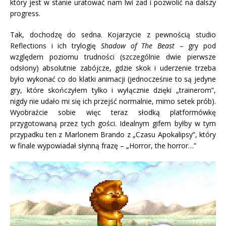
który jest w stanie uratować nam lwi zad i pozwolić na dalszy
progress.
Tak, dochodzę do sedna. Kojarzycie z pewnością studio
Reflections i ich trylogię
Shadow of The Beast
– gry pod
względem poziomu trudności (szczególnie dwie pierwsze
odsłony) absolutnie zabójcze, gdzie skok i uderzenie trzeba
było wykonać co do klatki animacji (jednocześnie to są jedyne
gry, które skończyłem tylko i wyłącznie dzięki „trainerom”,
nigdy nie udało mi się ich przejść normalnie, mimo setek prób).
Wyobraźcie sobie więc teraz słodką platformówkę
przygotowaną przez tych gości. Idealnym gifem byłby w tym
przypadku ten z Marlonem Brando z „Czasu Apokalipsy”, który
w finale wypowiadał słynną frazę – „Horror, the horror…”