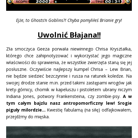
Ejże, to Ghosts’n Goblins?! Chyba pomyliłeś Brianie gry!
Uwolnić Błajana!!
Zła smoczyca Geeza porwała niewinnego Chrisa Kryształka,
którego chce zahipnotyzować i wykorzystać jego magiczne
właściwości do sprawienia, że wszystkie zwierzęta staną się jej
posłuszne. Oczywiście najlepszy kumpel Chrisa – Lew Brian,
nie będzie siedzieć bezczynnie i rusza na ratunek koledze. Na
swojej drodze stanie m.in. przed takimi zastępami wrogów jak
krety-górnicy, chomik w kapeluszu i pistoletem ubrany niczym
Indiana Jones, potwory Frankensteina, czy zombie-psy.
A w
tym całym bajzlu nasz antropomorficzny lew! Srogie
piguły milordzie…
Kwestię fabularną (na siłę) odfajkowałem,
przejdźmy do mięska.