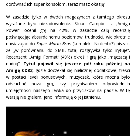
dorównać ich super konsolom, teraz masz okazję”.
W zasadzie tylko w dwóch magazynach z tamtego okresu
wyrażane było niezadowolenie. Stuart Campbell z „Amiga
Power” ocenił grę na 42%, w zasadzie całą recenzję
poświęcając absurdalnemu poziomowi trudności, wielokrotnie
nawiązując do
Super Mario Bros
(kompleks Nintento?) pisząc,
że „w porównaniu do SMB, tutaj rozgrywka tylko irytuje”.
Recenzent „Amigi Format” (49%) określił grę jako „męczącą i
nudną”.
Tytuł pojawił się jeszcze pół roku później na
Amigę CD32
, gdzie doczekał się nielicznej dodatkowej treści
w postaci leveli bonusowych, muzyczek, które można było
odsłuchać poza grą, czy przypisaniem odpowiednich
umiejętności naszego lewka do przycisków na padzie. W tę
wersję nie grałem, jeno informuję o jej istnieniu.