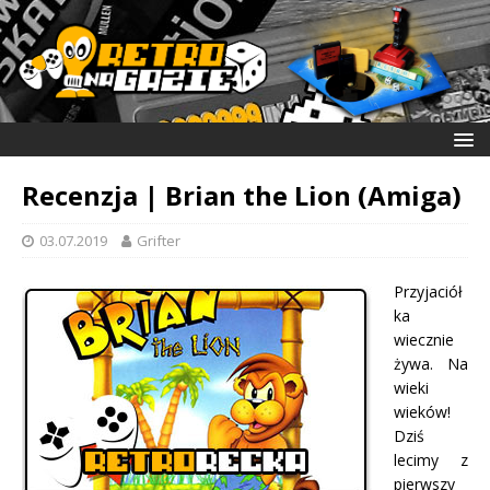
Recenzja | Brian the Lion (Amiga)
03.07.2019
Grifter
Przyjaciół
ka
wiecznie
żywa. Na
wieki
wieków!
Dziś
lecimy z
pierwszy