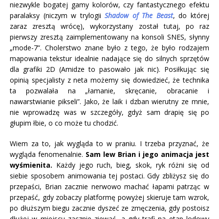
niezwykle bogatej gamy kolorów, czy fantastycznego efektu
paralaksy (niczym w trylogii
Shadow of The Beast
, do której
zaraz zresztą wrócę), wykorzystany został tutaj, po raz
pierwszy zresztą zaimplementowany na konsoli SNES, słynny
„mode-7”. Cholerstwo znane było z tego, że było rodzajem
mapowania tekstur idealnie nadające się do silnych sprzętów
dla grafiki 2D (Amidze to pasowało jak nic). Posiłkując się
opinią specjalisty z neta możemy się dowiedzieć, że technika
ta pozwalała na „łamanie, skręcanie, obracanie i
nawarstwianie pikseli”. Jako, że laik i dzban wierutny ze mnie,
nie wprowadzę was w szczegóły, gdyż sam drapię się po
głupim łbie, o co może tu chodzić.
Wiem za to, jak wygląda to w praniu. I trzeba przyznać, że
wygląda fenomenalnie.
Sam lew Brian i jego animacja jest
wyśmienita.
Każdy jego ruch, bieg, skok, ryk różni się od
siebie sposobem animowania tej postaci. Gdy zbliżysz się do
przepaści, Brian zacznie nerwowo machać łapami patrząc w
przepaść, gdy zobaczy platformę powyżej skieruje tam wzrok,
po dłuższym biegu zacznie dyszeć ze zmęczenia, gdy postoisz
dłużej w miejscu zacznie ziewać, a gdy trafi na etap lodowy