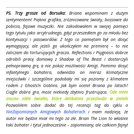
PS. Trzy grosze od Borsuka:
Briana wspominam z dużym
sentymentem! Piękna grafika, zróżnicowane światy, bossowie do
pobicia, fajowe muzyczki. Nie zakodowałem w swojej pamięci
tego tytułu jako arcytrudnego, gdyż przeszedłem go za młodu bez
kontynuacji i passwordów. Z tego co pamiętam był on dosyć
wymagający, ale jeżeli go ukończyłem na premierę – to nie
zaliczam do torturujących gracza. Reflections i Psygnosis dobrze
odrobili pracę domową z Shadow of The Beast i dostarczyli
pełnoprawną grę, a nie pokaz możliwości Amigi. Pomimo dosyć
infantylnego bohatera, odwiedza on nieraz klimatyczne
miejscówki i szczególnie podobały mi się poziomy z klimatem
rodem z Ghosts’n Goblins. Jak bym ocenił Briana po latach?
Ciągle dobra gra, może niekiedy zbytnio frustrująca.
Ode mnie
mocno żółte światło, które delikatnie przechodzi w zieleń!
Pozwoliłem sobie dodać do tej recenzji tag do cyklu o
NieZapomianych Amigowych Bohaterach
i mam nadzieję, że
autor nie będzie miał mi tego za złe. Brian The Lion to właśnie
taki bohater i tytuł jednocześnie – zapomniany, ale całkiem fajny!