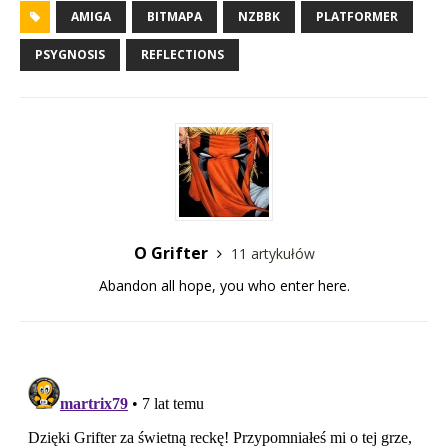
AMIGA
BITMAPA
NZBBK
PLATFORMER
PSYGNOSIS
REFLECTIONS
O Grifter
11 artykułów
Abandon all hope, you who enter here.