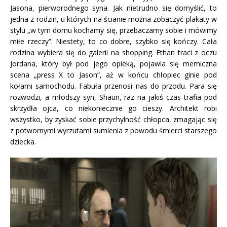
Jasona, pierworodnego syna. Jak nietrudno się domyślić, to
jedna z rodzin, u których na ścianie można zobaczyć plakaty w
stylu „w tym domu kochamy się, przebaczamy sobie i mówimy
miłe rzeczy”. Niestety, to co dobre, szybko się kończy. Cała
rodzina wybiera się do galerii na shopping. Ethan traci z oczu
Jordana, który był pod jego opieką, pojawia się memiczna
scena „press X to Jason”, aż w końcu chłopiec ginie pod
kołami samochodu. Fabuła przenosi nas do przodu. Para się
rozwodzi, a młodszy syn, Shaun, raz na jakiś czas trafia pod
skrzydła ojca, co niekoniecznie go cieszy. Architekt robi
wszystko, by zyskać sobie przychylność chłopca, zmagając się
z potwornymi wyrzutami sumienia z powodu śmierci starszego
dziecka.