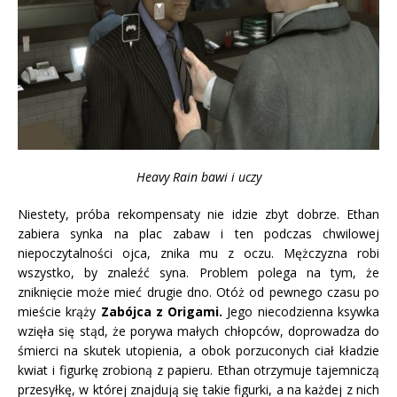
Heavy Rain bawi i uczy
Niestety, próba rekompensaty nie idzie zbyt dobrze. Ethan
zabiera synka na plac zabaw i ten podczas chwilowej
niepoczytalności ojca, znika mu z oczu. Mężczyzna robi
wszystko, by znaleźć syna. Problem polega na tym, że
zniknięcie może mieć drugie dno. Otóż od pewnego czasu po
mieście krąży
Zabójca z Origami.
Jego niecodzienna ksywka
wzięła się stąd, że porywa małych chłopców, doprowadza do
śmierci na skutek utopienia, a obok porzuconych ciał kładzie
kwiat i figurkę zrobioną z papieru. Ethan otrzymuje tajemniczą
przesyłkę, w której znajdują się takie figurki, a na każdej z nich