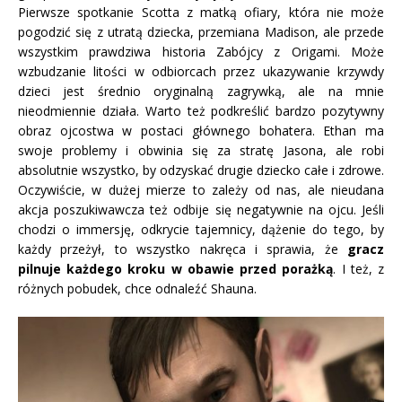
Pierwsze spotkanie Scotta z matką ofiary, która nie może
pogodzić się z utratą dziecka, przemiana Madison, ale przede
wszystkim prawdziwa historia Zabójcy z Origami. Może
wzbudzanie litości w odbiorcach przez ukazywanie krzywdy
dzieci jest średnio oryginalną zagrywką, ale na mnie
nieodmiennie działa. Warto też podkreślić bardzo pozytywny
obraz ojcostwa w postaci głównego bohatera. Ethan ma
swoje problemy i obwinia się za stratę Jasona, ale robi
absolutnie wszystko, by odzyskać drugie dziecko całe i zdrowe.
Oczywiście, w dużej mierze to zależy od nas, ale nieudana
akcja poszukiwawcza też odbije się negatywnie na ojcu. Jeśli
chodzi o immersję, odkrycie tajemnicy, dążenie do tego, by
każdy przeżył, to wszystko nakręca i sprawia, że
gracz
pilnuje każdego kroku w obawie przed porażką
. I też, z
różnych pobudek, chce odnaleźć Shauna.