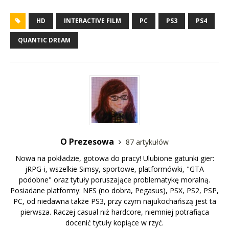
HD
INTERACTIVE FILM
PC
PS3
PS4
QUANTIC DREAM
O Prezesowa
87 artykułów
Nowa na pokładzie, gotowa do pracy! Ulubione gatunki gier:
jRPG-i, wszelkie Simsy, sportowe, platformówki, "GTA
podobne" oraz tytuły poruszające problematykę moralną.
Posiadane platformy: NES (no dobra, Pegasus), PSX, PS2, PSP,
PC, od niedawna także PS3, przy czym najukochańszą jest ta
pierwsza. Raczej casual niż hardcore, niemniej potrafiąca
docenić tytuły kopiące w rzyć.