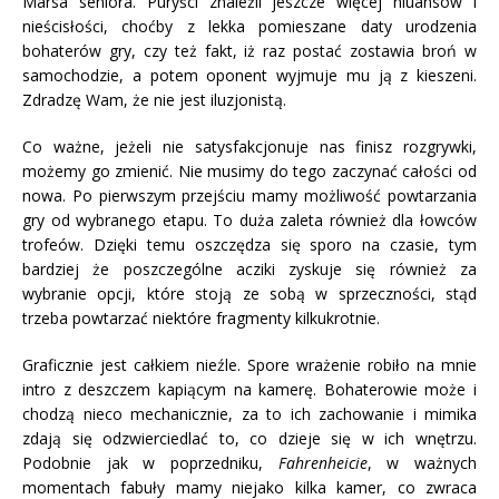
Marsa seniora. Puryści znaleźli jeszcze więcej niuansów i
nieścisłości, choćby z lekka pomieszane daty urodzenia
bohaterów gry, czy też fakt, iż raz postać zostawia broń w
samochodzie, a potem oponent wyjmuje mu ją z kieszeni.
Zdradzę Wam, że nie jest iluzjonistą.
Co ważne, jeżeli nie satysfakcjonuje nas finisz rozgrywki,
możemy go zmienić. Nie musimy do tego zaczynać całości od
nowa. Po pierwszym przejściu mamy możliwość powtarzania
gry od wybranego etapu. To duża zaleta również dla łowców
trofeów. Dzięki temu oszczędza się sporo na czasie, tym
bardziej że poszczególne acziki zyskuje się również za
wybranie opcji, które stoją ze sobą w sprzeczności, stąd
trzeba powtarzać niektóre fragmenty kilkukrotnie.
Graficznie jest całkiem nieźle. Spore wrażenie robiło na mnie
intro z deszczem kapiącym na kamerę. Bohaterowie może i
chodzą nieco mechanicznie, za to ich zachowanie i mimika
zdają się odzwierciedlać to, co dzieje się w ich wnętrzu.
Podobnie jak w poprzedniku,
Fahrenheicie
, w ważnych
momentach fabuły mamy niejako kilka kamer, co zwraca