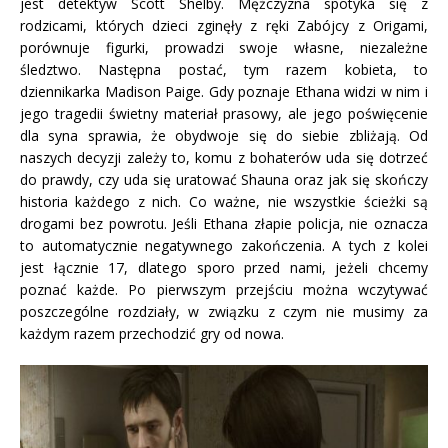
jest detektyw Scott Shelby. Mężczyzna spotyka się z
rodzicami, których dzieci zginęły z ręki Zabójcy z Origami,
porównuje figurki, prowadzi swoje własne, niezależne
śledztwo. Następna postać, tym razem kobieta, to
dziennikarka Madison Paige. Gdy poznaje Ethana widzi w nim i
jego tragedii świetny materiał prasowy, ale jego poświęcenie
dla syna sprawia, że obydwoje się do siebie zbliżają. Od
naszych decyzji zależy to, komu z bohaterów uda się dotrzeć
do prawdy, czy uda się uratować Shauna oraz jak się skończy
historia każdego z nich. Co ważne, nie wszystkie ścieżki są
drogami bez powrotu. Jeśli Ethana złapie policja, nie oznacza
to automatycznie negatywnego zakończenia. A tych z kolei
jest łącznie 17, dlatego sporo przed nami, jeżeli chcemy
poznać każde. Po pierwszym przejściu można wczytywać
poszczególne rozdziały, w związku z czym nie musimy za
każdym razem przechodzić gry od nowa.