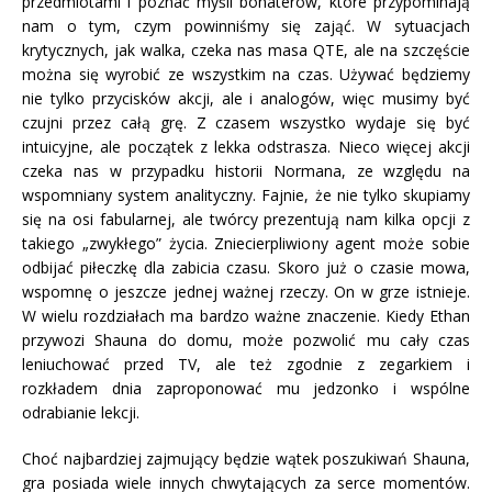
przedmiotami i poznać myśli bohaterów, które przypominają
nam o tym, czym powinniśmy się zająć. W sytuacjach
krytycznych, jak walka, czeka nas masa QTE, ale na szczęście
można się wyrobić ze wszystkim na czas. Używać będziemy
nie tylko przycisków akcji, ale i analogów, więc musimy być
czujni przez całą grę. Z czasem wszystko wydaje się być
intuicyjne, ale początek z lekka odstrasza. Nieco więcej akcji
czeka nas w przypadku historii Normana, ze względu na
wspomniany system analityczny. Fajnie, że nie tylko skupiamy
się na osi fabularnej, ale twórcy prezentują nam kilka opcji z
takiego „zwykłego” życia. Zniecierpliwiony agent może sobie
odbijać piłeczkę dla zabicia czasu. Skoro już o czasie mowa,
wspomnę o jeszcze jednej ważnej rzeczy. On w grze istnieje.
W wielu rozdziałach ma bardzo ważne znaczenie. Kiedy Ethan
przywozi Shauna do domu, może pozwolić mu cały czas
leniuchować przed TV, ale też zgodnie z zegarkiem i
rozkładem dnia zaproponować mu jedzonko i wspólne
odrabianie lekcji.
Choć najbardziej zajmujący będzie wątek poszukiwań Shauna,
gra posiada wiele innych chwytających za serce momentów.