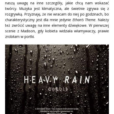
naszą uwagę na inne szczegóły, jakie chcą nam wskazać
twórcy. Muzyka jest klimatyczna, ale świetnie zgrywa się z
rozgrywką. Przyznaję, że nie wracam do niej po godzinach, bo
charakterystyczny jest dla mnie jedynie
Ethan’s Theme
. Należy
też zwrócić uwagę na inne elementy dźwiękowe. W pierwszej
scenie z Madison, gdy kobieta widziała włamywaczy, prawie
zrobiłam w portki.