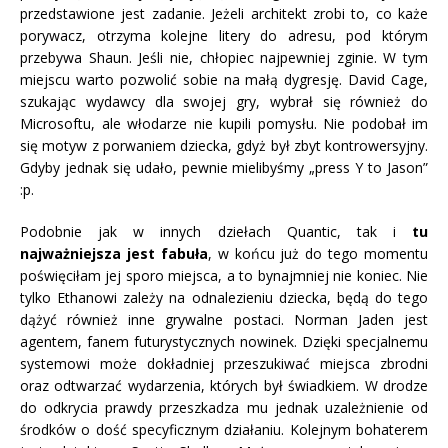
przedstawione jest zadanie. Jeżeli architekt zrobi to, co każe
porywacz, otrzyma kolejne litery do adresu, pod którym
przebywa Shaun. Jeśli nie, chłopiec najpewniej zginie. W tym
miejscu warto pozwolić sobie na małą dygresję. David Cage,
szukając wydawcy dla swojej gry, wybrał się również do
Microsoftu, ale włodarze nie kupili pomysłu. Nie podobał im
się motyw z porwaniem dziecka, gdyż był zbyt kontrowersyjny.
Gdyby jednak się udało, pewnie mielibyśmy „press Y to Jason”
:p.
Podobnie jak w innych dziełach Quantic, tak i
tu
najważniejsza jest fabuła
, w końcu już do tego momentu
poświęciłam jej sporo miejsca, a to bynajmniej nie koniec. Nie
tylko Ethanowi zależy na odnalezieniu dziecka, będą do tego
dążyć również inne grywalne postaci. Norman Jaden jest
agentem, fanem futurystycznych nowinek. Dzięki specjalnemu
systemowi może dokładniej przeszukiwać miejsca zbrodni
oraz odtwarzać wydarzenia, których był świadkiem. W drodze
do odkrycia prawdy przeszkadza mu jednak uzależnienie od
środków o dość specyficznym działaniu. Kolejnym bohaterem