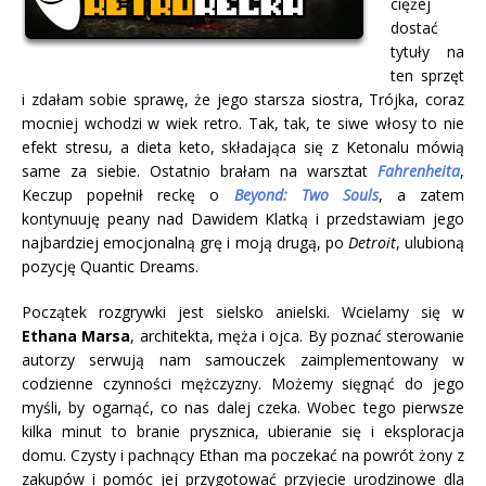
ciężej
dostać
tytuły na
ten sprzęt
i zdałam sobie sprawę, że jego starsza siostra, Trójka, coraz
mocniej wchodzi w wiek retro. Tak, tak, te siwe włosy to nie
efekt stresu, a dieta keto, składająca się z Ketonalu mówią
same za siebie. Ostatnio brałam na warsztat
Fahrenheita
,
Keczup popełnił reckę o
Beyond: Two Souls
, a zatem
kontynuuję peany nad Dawidem Klatką i przedstawiam jego
najbardziej emocjonalną grę i moją drugą, po
Detroit
, ulubioną
pozycję Quantic Dreams.
Początek rozgrywki jest sielsko anielski. Wcielamy się w
Ethana Marsa
, architekta, męża i ojca. By poznać sterowanie
autorzy serwują nam samouczek zaimplementowany w
codzienne czynności mężczyzny. Możemy sięgnąć do jego
myśli, by ogarnąć, co nas dalej czeka. Wobec tego pierwsze
kilka minut to branie prysznica, ubieranie się i eksploracja
domu. Czysty i pachnący Ethan ma poczekać na powrót żony z
zakupów i pomóc jej przygotować przyjęcie urodzinowe dla