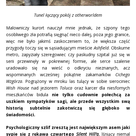
Tunel łączący pokój z otherworldem
Malowniczy kurort nauczył mnie jednak, że szpony tego
osobliwego zła potrafią sięgnąć nieco dalej, poza jego granice,
więc nie było jakimś zaskoczeniem to, że większa część
przygody toczy się w sąsiadującym mieście
Ashfield
. Obskurne
metro, zapyziały szeregowiec czy paskudny szpital już się w
serii przewinęły w pokrewnej formie, ale serce szalenie
uradowało się na wieść o odkryciu nieznanych, acz
wspominanych wcześniej pokątnie zakamarków
Cichego
Wzgórza
. Pogrążony w mroku las tulący w sobie sierociniec
Wish House
nad jeziorem
Toluca
oraz karcer dla niesfornych
mieszkańców bidula
nie tylko cudownie połechcą za
uszkiem sympatyków sagi, ale przede wszystkim swą
historią subtelnie zakotwiczą się głęboko w
świadomości.
Psychologiczny szlif zresztą jest największym asem jaki
sypie się z rękawa czwartego
Silent Hill’a
, lśniący niemal