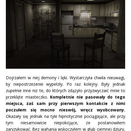
Dojrzałem w niej demony i lęki. Wystarczyła chwila nieuwagi,
by niepostrzeżenie wypełzły. Po raz kolejny. Były jednak
zupełnie inne niż te, do których zdążyło przyzwyczaić mnie to
przeklęte miasteczko.
Kompletnie nie pasowały do tego
miejsca, zaś sam przy pierwszym kontakcie z nimi
poczułem się mocno nieswój, wręcz wyobcowany.
Okazały się jednak na tyle hipnotycznie pociągające, ale przy
tym niesamowicie niepokojące, że postanowiłem
zaryzykować. Bez wahania wskoczyłem w głąb ciemnej dziury,