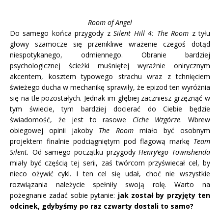
Room of Angel
Do samego końca przygody z
Silent Hill 4: The Room
z tyłu
głowy szamocze się przenikliwe wrażenie czegoś dotąd
niespotykanego, odmiennego. Obranie bardziej
psychologicznej ścieżki muśniętej wyraźnie onirycznym
akcentem, kosztem typowego strachu wraz z tchnięciem
świeżego ducha w mechanikę sprawiły, że epizod ten wyróżnia
się na tle pozostałych. Jednak im głębiej zaczniesz grzęznąć w
tym świecie, tym bardziej docierać do Ciebie będzie
świadomość, że jest to rasowe
Ciche Wzgórze
. Wbrew
obiegowej opinii jakoby
The Room
miało być osobnym
projektem finalnie podciągniętym pod flagową markę
Team
Silent.
Od samego początku przygody
Henry’ego Townshenda
miały być częścią tej serii, zaś twórcom przyświecał cel, by
nieco ożywić cykl. I ten cel się udał, choć nie wszystkie
rozwiązania należycie spełniły swoją rolę. Warto na
pożegnanie zadać sobie pytanie:
jak został by przyjęty ten
odcinek, gdybyśmy po raz czwarty dostali to samo?