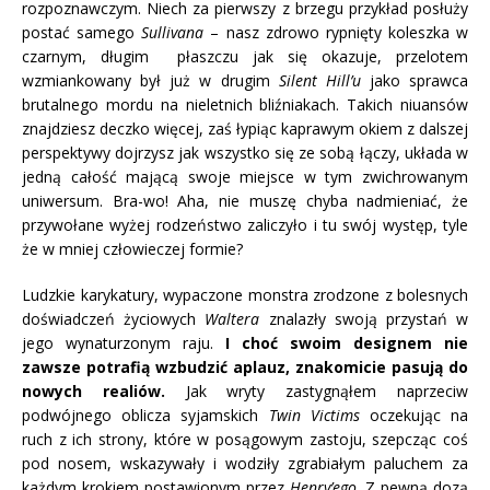
rozpoznawczym. Niech za pierwszy z brzegu przykład posłuży
postać samego
Sullivana
– nasz zdrowo rypnięty koleszka w
czarnym, długim płaszczu jak się okazuje, przelotem
wzmiankowany był już w drugim
Silent Hill’u
jako sprawca
brutalnego mordu na nieletnich bliźniakach. Takich niuansów
znajdziesz deczko więcej, zaś łypiąc kaprawym okiem z dalszej
perspektywy dojrzysz jak wszystko się ze sobą łączy, układa w
jedną całość mającą swoje miejsce w tym zwichrowanym
uniwersum. Bra-wo! Aha, nie muszę chyba nadmieniać, że
przywołane wyżej rodzeństwo zaliczyło i tu swój występ, tyle
że w mniej człowieczej formie?
Ludzkie karykatury, wypaczone monstra zrodzone z bolesnych
doświadczeń życiowych
Waltera
znalazły swoją przystań w
jego wynaturzonym raju.
I choć swoim designem nie
zawsze potrafią wzbudzić aplauz, znakomicie pasują do
nowych realiów.
Jak wryty zastygnąłem naprzeciw
podwójnego oblicza syjamskich
Twin Victims
oczekując na
ruch z ich strony, które w posągowym zastoju, szepcząc coś
pod nosem, wskazywały i wodziły zgrabiałym paluchem za
każdym krokiem postawionym przez
Henry’ego
. Z pewną dozą