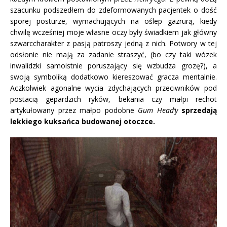
szacunku podszedłem do zdeformowanych pacjentek o dość
sporej posturze, wymachujących na oślep gazrurą, kiedy
chwilę wcześniej moje własne oczy były świadkiem jak główny
szwarccharakter z pasją patroszy jedną z nich. Potwory w tej
odsłonie nie mają za zadanie straszyć, (bo czy taki wózek
inwalidzki samoistnie poruszający się wzbudza grozę?), a
swoją symboliką dodatkowo kiereszować gracza mentalnie.
Aczkolwiek agonalne wycia zdychających przeciwników pod
postacią gepardzich ryków, bekania czy małpi rechot
artykułowany przez małpo podobne
Gum Head’y
sprzedają
lekkiego kuksańca budowanej otoczce.