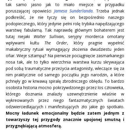
tak samo jasno jak to miało miejsce w przypadku
poruszającej opowieści
Jamesa Sunderlanda
. Trzeba jednak
podkreślić, że nie tyczy się on bezpośrednio naszego
podopiecznego, który jedynie pełni rolę trybika napędzającego
warstwę fabularną. Tak naprawdę głównym bohaterem jest
tutaj niejaki
Walter Sullivan
, seryjny morderca omotany
wpływami kultu
The Order
, który pragnie wypełnić
makabryczny rytuał wymagający złożenia dwudziestu jeden
ofiar. Wieje sztampą? Na pierwsze pociągnięcie zasmarkanego
nosa tak, ale to tylko wierzchnia warstwa kurzu skrywająca
pod sobą traumatyczne przeżycia antagonisty, wleczące się za
nim praktycznie od samego początku jego narodzin, a które
pchnęły go w krwawą spiralę zbrodniczego obłędu. To bardzo
osobista historia mocno pokrzywdzonego przez los człowieka,
którego doznania znalazły uzewnętrznienie właśnie w
wykreowanych przez niego fantazmatycznych światach
odzwierciedlających i manifestujących zło jakie go spotkało.
Mocny ładunek emocjonalny będzie zatem jednym z
towarzyszy tej przygody znacznie upojonej smutną i
przygnębiającą atmosferą.