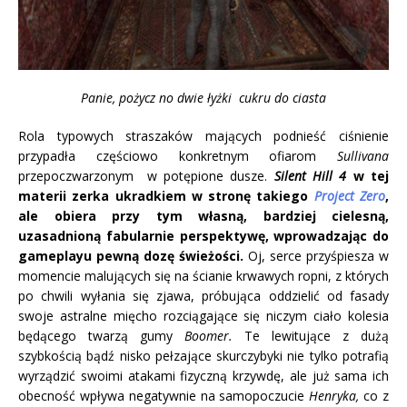
Panie, pożycz no dwie łyżki cukru do ciasta
Rola typowych straszaków mających podnieść ciśnienie
przypadła częściowo konkretnym ofiarom
Sullivana
przepoczwarzonym w potępione dusze.
Silent Hill 4
w tej
materii zerka ukradkiem w stronę takiego
Project Zero
,
ale obiera przy tym własną, bardziej cielesną,
uzasadnioną fabularnie perspektywę, wprowadzając do
gameplayu pewną dozę świeżości.
Oj, serce przyśpiesza w
momencie malujących się na ścianie krwawych ropni, z których
po chwili wyłania się zjawa, próbująca oddzielić od fasady
swoje astralne mięcho rozciągające się niczym ciało kolesia
będącego twarzą gumy
Boomer.
Te lewitujące z dużą
szybkością bądź nisko pełzające skurczybyki nie tylko potrafią
wyrządzić swoimi atakami fizyczną krzywdę, ale już sama ich
obecność wpływa negatywnie na samopoczucie
Henryka,
co z