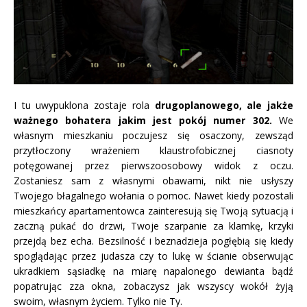
I tu uwypuklona zostaje rola
drugoplanowego, ale jakże
ważnego bohatera jakim jest pokój numer 302.
We
własnym mieszkaniu poczujesz się osaczony, zewsząd
przytłoczony wrażeniem klaustrofobicznej ciasnoty
potęgowanej przez pierwszoosobowy widok z oczu.
Zostaniesz sam z własnymi obawami, nikt nie usłyszy
Twojego błagalnego wołania o pomoc. Nawet kiedy pozostali
mieszkańcy apartamentowca zainteresują się Twoją sytuacją i
zaczną pukać do drzwi, Twoje szarpanie za klamkę, krzyki
przejdą bez echa. Bezsilność i beznadzieja pogłębią się kiedy
spoglądając przez judasza czy to lukę w ścianie obserwując
ukradkiem sąsiadkę na miarę napalonego dewianta bądź
popatrując zza okna, zobaczysz jak wszyscy wokół żyją
swoim, własnym życiem. Tylko nie Ty.