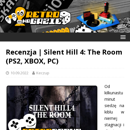
Recenzja | Silent Hill 4: The Room
(PS2, XBOX, PC)
10.09.2022
Keczup
Od
kilkunastu
minut
siedzę na
kiblu w
niemej
stagnacji i