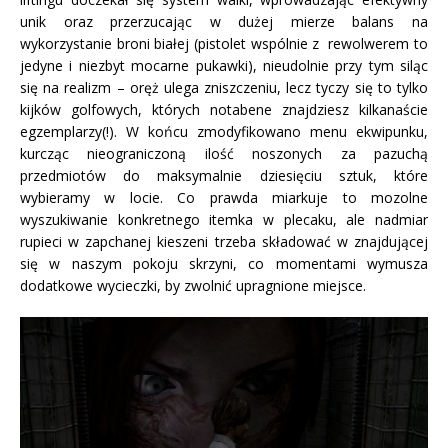
unik oraz przerzucając w dużej mierze balans na
wykorzystanie broni białej (pistolet wspólnie z rewolwerem to
jedyne i niezbyt mocarne pukawki), nieudolnie przy tym siląc
się na realizm – oręż ulega zniszczeniu, lecz tyczy się to tylko
kijków golfowych, których notabene znajdziesz kilkanaście
egzemplarzy(!). W końcu zmodyfikowano menu ekwipunku,
kurcząc nieograniczoną ilość noszonych za pazuchą
przedmiotów do maksymalnie dziesięciu sztuk, które
wybieramy w locie. Co prawda miarkuje to mozolne
wyszukiwanie konkretnego itemka w plecaku, ale nadmiar
rupieci w zapchanej kieszeni trzeba składować w znajdującej
się w naszym pokoju skrzyni, co momentami wymusza
dodatkowe wycieczki, by zwolnić upragnione miejsce.