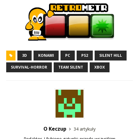
3D
KONAMI
PC
PS2
SILENT HILL
SURVIVAL-HORROR
TEAM SILENT
XBOX
O Keczup
34 artykuły
Redaktor. Ulubione gatunki: przede wszystkim