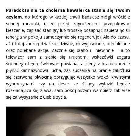
Paradoksalnie ta cholerna kawalerka stanie się Twoim
azylem
, do którego w każdej chwili będziesz mógł wrócić z
sennej mrzonki, uciec przed zagrożeniem, przepakować
kieszenie, zapisać stan gry lub troszkę odsapnąć nabierając sił
(energia w pokoju samoczynnie się regeneruje). Ale do czasu,
aż i tutaj zaczną dziać się dziwne, niewyjaśnione, odrealnione
oraz pojebane akcje. Zacznie się błaho i niewinnie – a to
telewizor sam z siebie się uruchomi; wskazówki zegara
ściennego będą świrować pawiana, a kiedy z kranu zacznie
płynąć karmazynowa jucha, zaś suszarka na pranie zakrztusi
się czerwoną plwociną obrzygując wszystko wokół krwistymi
wybroczynami czy na deser ze ściany wyłazić będzie
rozkładająca się zjawa, sam pokój niczym wampierz zabierze
się za wysysanie z Ciebie życia.