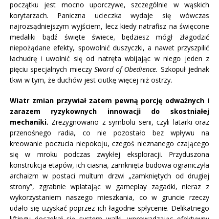
początku jest mocno uporczywe, szczególnie w wąskich
korytarzach. Paniczna ucieczka wydaje się wówczas
najrozsądniejszym wyjściem, lecz kiedy natrafisz na święcone
medaliki bądź święte świece, będziesz mógł złagodzić
niepożądane efekty, spowolnić duszyczki, a nawet przyszpilić
łachudrę i uwolnić się od natręta wbijając w niego jeden z
pięciu specjalnych mieczy
Sword of Obedience.
Szkopuł jednak
tkwi w tym, że duchów jest ciutkę więcej niż ostrzy.
Wiatr zmian przywiał zatem pewną porcję odważnych i
zarazem ryzykownych innowacji do skostniałej
mechaniki.
Zrezygnowano z symbolu serii, czyli latarki oraz
przenośnego radia, co nie pozostało bez wpływu na
kreowanie poczucia niepokoju, czegoś nieznanego czającego
się w mroku podczas zwykłej eksploracji. Przyduszona
konstrukcja etapów, ich ciasna, zamknięta budowa ograniczyła
archaizm w postaci multum drzwi „zamkniętych od drugiej
strony”, zgrabnie wplatając w gameplay zagadki, nieraz z
wykorzystaniem naszego mieszkania, co w gruncie rzeczy
udało się uzyskać poprzez ich łagodne spłycenie. Delikatnego
liftingu doczekał się system walki, wprowadzając efektywny