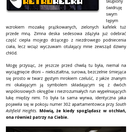
skupiony
świdruję
swym
tępym
wzrokiem mozaikę prążkowanych, zielonych kafelek tuż
przede mną. Zimna deska sedesowa zdążyła już odebrać
część ciepła mojego drżącego z niezdrowego podniecenia
ciała, lecz wciąż wyczuwam otulający mnie zewsząd dziwny
chłód.
Mogę przysiąc, że jeszcze przed chwilą tu była, niemal na
wyciągnięcie dłoni – niekształtna, surowa, bezczelnie śmiejąca
się prosto w twarz gęstym mrokiem czeluść, z jakże znanym
mi okalającym ją symbolem składającym się z dwóch
współosiowych okręgów i niezrozumiałych run wypełniających
lukę między nimi. To była ta sama wyrwa, identyczna jaka
pojawiła się w pokoju numer 302 apartamentowca przy
South
Ashfield Heights
.
Mówią, że kiedy spoglądasz w otchłań,
ona również patrzy na Ciebie.