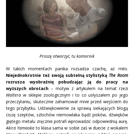
Proszę otworzyć, tu komornik
W takich momentach panika rozsadza czachę, aż miło.
Niejednokrotnie też swoją subtelną stylistyką
The Room
rozrusza wyobraźnię pobudzając ją do pracy na
wyższych obrotach
– motyw z artykułem na temat rzezi
Waltera
w sklepie zoologicznym i to co usłyszałem po jego
przeczytaniu, skutecznie zahamował mnie przed wejściem do
tego przybytku. Udźwiękowienie za sprawą siekających błogą
ciszę szeptów, szlochów niemowlaka bądź pisków, dźwięków
giętego metalu zręcznie potrafi wprowadzić odpowiednią aurę.
Akira Yamaoka
to klasa sama w sobie zaś w duecie z wokalem