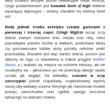
Mary Elizabeth McGlynn
potrafi rewelacyjnie oddać emocje,
czego potwierdzeniem jest
kawałek
Room of Angel
dobitnie
wyrażający depresyjno – smutny charakter tej odsłony
Silent
Hill
.
Kiedy jednak trzeba estetyka czerpie garściami z
pierwszej i trzeciej części
Cichego Wzgórza
racząc oczy
dobrze znanym mariażem krwi, metalu oraz rdzy, toteż
poprzebijane prętami truchła w klatkach, poobcinane kikuty
czy porozwieszane ludzkie skóry potrafią radośnie umilić
przechadzkę. Wizualnie jest więc bardzo dobrze, poziom jest
zbliżony do tego co widzieliśmy w trakcie przygód
Heather
Mason
, a i znalazło się miejsce na ruchome tekstury, ale nie
oszukujmy się – jakościowo już nie powodują takiego opadu
szczęki jak niegdyś. Na dokładkę,
czasami w oczy
zaszczypieć
potrafi rozpaćkany, rozpikselowany wystrój
naszej izby widziany oczyma
Henry’ego
jak i kartonowe modele
postaci, samochodów oraz ogólnie żywego otoczenia
tętniącego na zewnątrz chawiry.