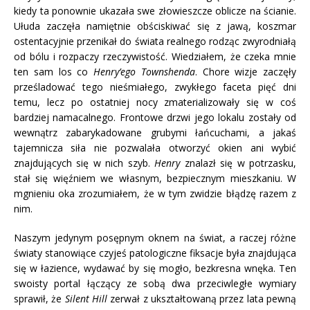
kiedy ta ponownie ukazała swe złowieszcze oblicze na ścianie.
Ułuda zaczęła namiętnie obściskiwać się z jawą, koszmar
ostentacyjnie przenikał do świata realnego rodząc zwyrodniałą
od bólu i rozpaczy rzeczywistość. Wiedziałem, że czeka mnie
ten sam los co
Henry’ego Townshenda
. Chore wizje zaczęły
prześladować tego nieśmiałego, zwykłego faceta pięć dni
temu, lecz po ostatniej nocy zmaterializowały się w coś
bardziej namacalnego. Frontowe drzwi jego lokalu zostały od
wewnątrz zabarykadowane grubymi łańcuchami, a jakaś
tajemnicza siła nie pozwalała otworzyć okien ani wybić
znajdujących się w nich szyb.
Henry
znalazł się w potrzasku,
stał się więźniem we własnym, bezpiecznym mieszkaniu. W
mgnieniu oka zrozumiałem, że w tym zwidzie błądzę razem z
nim.
Naszym jedynym posępnym oknem na świat, a raczej różne
światy stanowiące czyjeś patologiczne fiksacje była znajdująca
się w łazience, wydawać by się mogło, bezkresna wnęka. Ten
swoisty portal łączący ze sobą dwa przeciwległe wymiary
sprawił, że
Silent Hill
zerwał z ukształtowaną przez lata pewną