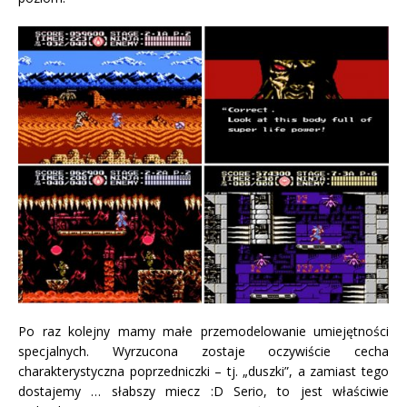
Po raz kolejny mamy małe przemodelowanie umiejętności
specjalnych. Wyrzucona zostaje oczywiście cecha
charakterystyczna poprzedniczki – tj. „duszki”, a zamiast tego
dostajemy … słabszy miecz :D Serio, to jest właściwie