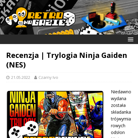
Recenzja | Trylogia Ninja Gaiden
(NES)
21.05.2022
Czarny Ivo
Niedawno
wydana
została
składanka
trójwymia
rowych
odsłon