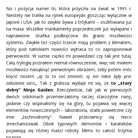
No i pozycja numer tri, która przyszła na świat w 1991 r.
Niestety nie trafiła na rynek europejski goszcząc wyłącznie w
Japonii i USA. Jak to zwykle bywa z trójkami – oszlifowana już
na maxa. Wszelkie mankamenty poprzedniczek już wyłapane i
naprawione. Grafika podkręcona do granic możliwości
systemu. Zwykle też części trzecie mają problem z klimatem,
który pod natłokiem nowości wytraca to co zaproponował
pierwowzór. W sumie ciężko mi powiedzieć czy tak jest tutaj.
Całą trylogię poznałem niemal równocześnie, więc nie miałem
możliwości nasiąknąć pierwotnym obrazem, żeby potem móc
kręcić nosem „
aj to tu coś zmienili, oj nie takie były pra-
założenia serii
„. Tak z grubsza wydaje mi się, że
to „stary
dobry” Ninja Gaiden
. Rzeczywiście, tak jak w pierwszych
dwóch odsłonach przemierzaliśmy raczej starożytne ruiny,
jaskinie czy wspinaliśmy się na góry, tu pojawia się więcej
elementów nowoczesnych – laboratoria, statki powietrzne czy
inne „technodromy”. Nawet przeciwnicy się nieco
zmechanizowali. Obok typowych demonów i karateków
pojawiają się różnej maści roboty. Mimo to całość trzyma
poziom.