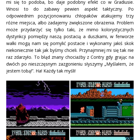
mi się to podoba, bo daje podobny efekt co w Gradiusie.
Wnosi to do zabawy pewien aspekt taktyczny. Po
odpowiednim pozycjonowaniu chłopaków atakujemy trzy
różne miejsca, albo zadajemy zwiększone obrażenia. Problem
może przydarzyć się tylko taki, że mimo kolorystycznych
dystynkcji pomiędzy naszą postacią a duszkami, w ferworze
walki mogą nam się pomylić postacie i wykonamy jakiś skok
niekoniecznie tak jak byśmy chcieli. Przynajmniej mi się tak nie
raz zdarzyło. To błąd znany chociażby z Contry gdy grając na
dwóch po nieszczęsnym zazgonieniu słyszymy „Myślałem, że
jestem tobą!”. Ha! Każdy tak myśli!