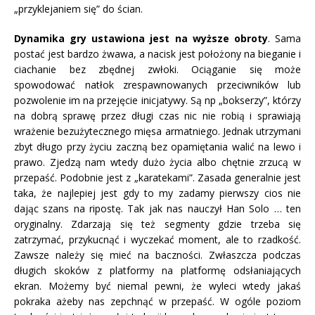
„przyklejaniem się” do ścian.
Dynamika gry ustawiona jest na wyższe obroty
. Sama
postać jest bardzo żwawa, a nacisk jest położony na bieganie i
ciachanie bez zbędnej zwłoki. Ociąganie się może
spowodować natłok zrespawnowanych przeciwników lub
pozwolenie im na przejęcie inicjatywy. Są np „bokserzy”, którzy
na dobrą sprawę przez długi czas nic nie robią i sprawiają
wrażenie bezużytecznego mięsa armatniego. Jednak utrzymani
zbyt długo przy życiu zaczną bez opamiętania walić na lewo i
prawo. Zjedzą nam wtedy dużo życia albo chętnie zrzucą w
przepaść. Podobnie jest z „karatekami”. Zasada generalnie jest
taka, że najlepiej jest gdy to my zadamy pierwszy cios nie
dając szans na ripostę. Tak jak nas nauczył Han Solo … ten
oryginalny. Zdarzają się też segmenty gdzie trzeba się
zatrzymać, przykucnąć i wyczekać moment, ale to rzadkość.
Zawsze należy się mieć na baczności. Zwłaszcza podczas
długich skoków z platformy na platformę odsłaniających
ekran. Możemy być niemal pewni, że wyleci wtedy jakaś
pokraka ażeby nas zepchnąć w przepaść. W ogóle poziom