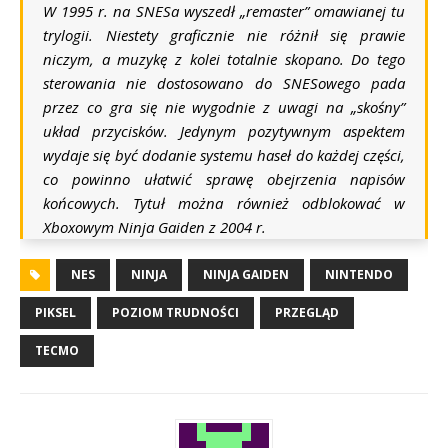
W 1995 r. na SNESa wyszedł „remaster” omawianej tu
trylogii. Niestety graficznie nie różnił się prawie
niczym, a muzykę z kolei totalnie skopano. Do tego
sterowania nie dostosowano do SNESowego pada
przez co gra się nie wygodnie z uwagi na „skośny”
układ przycisków. Jedynym pozytywnym aspektem
wydaje się być dodanie systemu haseł do każdej części,
co powinno ułatwić sprawę obejrzenia napisów
końcowych. Tytuł można również odblokować w
Xboxowym Ninja Gaiden z 2004 r.
NES
NINJA
NINJA GAIDEN
NINTENDO
PIKSEL
POZIOM TRUDNOŚCI
PRZEGLĄD
TECMO