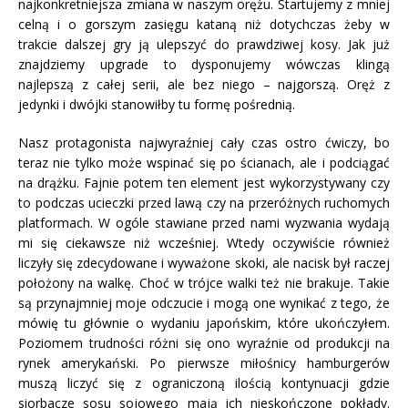
najkonkretniejsza zmiana w naszym orężu. Startujemy z mniej
celną i o gorszym zasięgu kataną niż dotychczas żeby w
trakcie dalszej gry ją ulepszyć do prawdziwej kosy. Jak już
znajdziemy upgrade to dysponujemy wówczas klingą
najlepszą z całej serii, ale bez niego – najgorszą. Oręż z
jedynki i dwójki stanowiłby tu formę pośrednią.
Nasz protagonista najwyraźniej cały czas ostro ćwiczy, bo
teraz nie tylko może wspinać się po ścianach, ale i podciągać
na drążku. Fajnie potem ten element jest wykorzystywany czy
to podczas ucieczki przed lawą czy na przeróżnych ruchomych
platformach. W ogóle stawiane przed nami wyzwania wydają
mi się ciekawsze niż wcześniej. Wtedy oczywiście również
liczyły się zdecydowane i wyważone skoki, ale nacisk był raczej
położony na walkę. Choć w trójce walki też nie brakuje. Takie
są przynajmniej moje odczucie i mogą one wynikać z tego, że
mówię tu głównie o wydaniu japońskim, które ukończyłem.
Poziomem trudności różni się ono wyraźnie od produkcji na
rynek amerykański. Po pierwsze miłośnicy hamburgerów
muszą liczyć się z ograniczoną ilością kontynuacji gdzie
siorbacze sosu sojowego mają ich nieskończone pokłady.