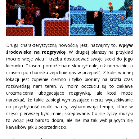
Drugą charakterystyczną nowością jest, nazwijmy to,
wpływ
środowiska na rozgrywkę
. W drugiej planszy na przykład
mocno wieje wiatr i trzeba dostosować swoje skoki do jego
kierunku. Czasem pomoże nam skoczyć dalej niż normalnie, a
czasem po chamsku zepchnie nas w przepaść. Z kolei w innej
lokacji jest zupełnie ciemno i tylko pioruny na krótki czas
rozświetlają nam teren. W moim odczuciu są to ciekawe
urozmaicenia ubogacające rozgrywkę, ale ktoś może
narzekać, że takie zabiegi wymuszające nieraz wyczekiwanie
na przychylność matki natury, wyhamowują tempo, które w
części pierwszej było mniej skrępowane. Co się tyczy muzyki
to wciąż jest bardzo dobra, ale nie ma tak wybijających się
kawałków jak u poprzedniczki.