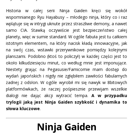
Historia w całej serii Ninja Gaiden kręci się wokół
wspomnianego Ryu Hayabusy – młodego ninja, który co i raz
wplątuje się w intrygi uknute przez straszliwe demony, a nawet
samo CIA. Stawką oczywiście jest bezpieczeństwo całej
planety, więc w sumie standard. W ogóle fabuła jest tu całkiem
istotnym elementem, na który nacisk kładą innowacyjne, jak
na swój czas, wstawki przerywnikowe pomiędzy kolejnymi
planszami. Podobno (ktoś to policzył) w każdej części jest to
około kilkudziesięciu minut, co według mnie jest imponujące.
Niestety grając na Pegasusie/Famicomie mam dostęp do
wydań japońskich i nigdy nie zgłębiłem zawiłości fabularnych
żadnej z odsłon. W ogóle wyrobił mi się nawyk w 8bitowych
platformówkach, że raczej pośpiesznie przewijam wszelkie
dialogi nie dając akcji wytracić tempa.
A w przypadku
trylogii jaką jest Ninja Gaiden szybkość i dynamika to
słowa kluczowe
.
Ninja Gaiden