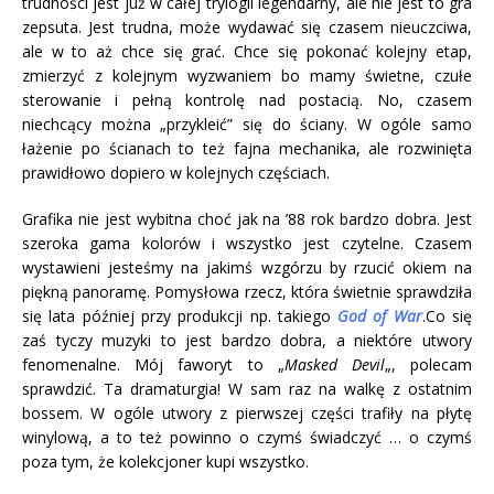
trudności jest już w całej trylogii legendarny, ale nie jest to gra
zepsuta. Jest trudna, może wydawać się czasem nieuczciwa,
ale w to aż chce się grać. Chce się pokonać kolejny etap,
zmierzyć z kolejnym wyzwaniem bo mamy świetne, czułe
sterowanie i pełną kontrolę nad postacią. No, czasem
niechcący można „przykleić” się do ściany. W ogóle samo
łażenie po ścianach to też fajna mechanika, ale rozwinięta
prawidłowo dopiero w kolejnych częściach.
Grafika nie jest wybitna choć jak na ’88 rok bardzo dobra. Jest
szeroka gama kolorów i wszystko jest czytelne. Czasem
wystawieni jesteśmy na jakimś wzgórzu by rzucić okiem na
piękną panoramę. Pomysłowa rzecz, która świetnie sprawdziła
się lata później przy produkcji np. takiego
God of War
.Co się
zaś tyczy muzyki to jest bardzo dobra, a niektóre utwory
fenomenalne. Mój faworyt to „
Masked Devil
„, polecam
sprawdzić. Ta dramaturgia! W sam raz na walkę z ostatnim
bossem. W ogóle utwory z pierwszej części trafiły na płytę
winylową, a to też powinno o czymś świadczyć … o czymś
poza tym, że kolekcjoner kupi wszystko.