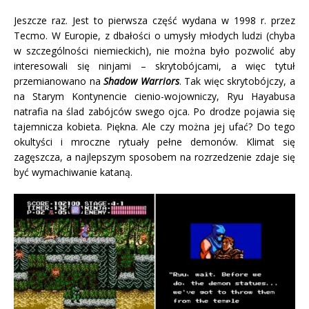
Jeszcze raz. Jest to pierwsza część wydana w 1998 r. przez
Tecmo. W Europie, z dbałości o umysły młodych ludzi (chyba
w szczególności niemieckich), nie można było pozwolić aby
interesowali się ninjami – skrytobójcami, a więc tytuł
przemianowano na
Shadow Warriors
. Tak więc skrytobójczy, a
na Starym Kontynencie cienio-wojowniczy, Ryu Hayabusa
natrafia na ślad zabójców swego ojca. Po drodze pojawia się
tajemnicza kobieta. Piękna. Ale czy można jej ufać? Do tego
okultyści i mroczne rytuały pełne demonów. Klimat się
zagęszcza, a najlepszym sposobem na rozrzedzenie zdaje się
być wymachiwanie kataną.