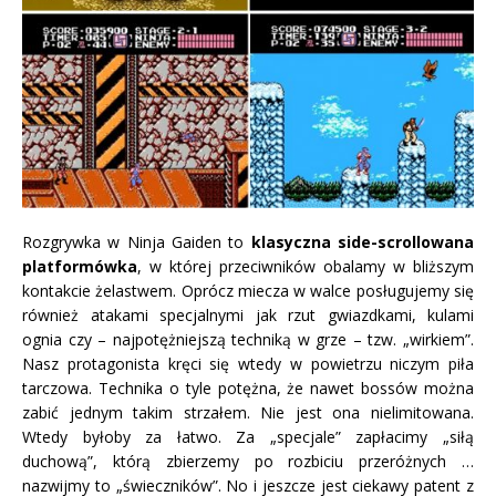
Rozgrywka w Ninja Gaiden to
klasyczna side-scrollowana
platformówka
, w której przeciwników obalamy w bliższym
kontakcie żelastwem. Oprócz miecza w walce posługujemy się
również atakami specjalnymi jak rzut gwiazdkami, kulami
ognia czy – najpotężniejszą techniką w grze – tzw. „wirkiem”.
Nasz protagonista kręci się wtedy w powietrzu niczym piła
tarczowa. Technika o tyle potężna, że nawet bossów można
zabić jednym takim strzałem. Nie jest ona nielimitowana.
Wtedy byłoby za łatwo. Za „specjale” zapłacimy „siłą
duchową”, którą zbierzemy po rozbiciu przeróżnych …
nazwijmy to „świeczników”. No i jeszcze jest ciekawy patent z