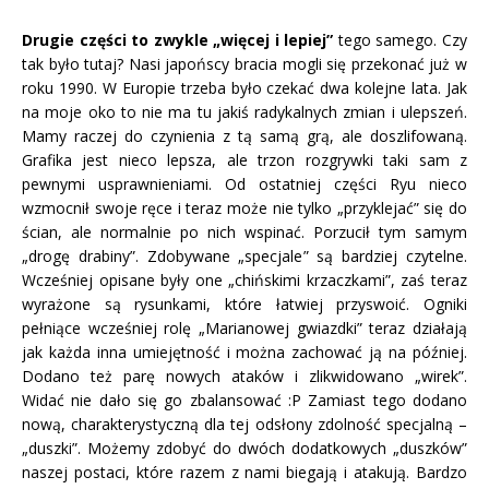
Drugie części to zwykle „więcej i lepiej”
tego samego. Czy
tak było tutaj? Nasi japońscy bracia mogli się przekonać już w
roku 1990. W Europie trzeba było czekać dwa kolejne lata. Jak
na moje oko to nie ma tu jakiś radykalnych zmian i ulepszeń.
Mamy raczej do czynienia z tą samą grą, ale doszlifowaną.
Grafika jest nieco lepsza, ale trzon rozgrywki taki sam z
pewnymi usprawnieniami. Od ostatniej części Ryu nieco
wzmocnił swoje ręce i teraz może nie tylko „przyklejać” się do
ścian, ale normalnie po nich wspinać. Porzucił tym samym
„drogę drabiny”. Zdobywane „specjale” są bardziej czytelne.
Wcześniej opisane były one „chińskimi krzaczkami”, zaś teraz
wyrażone są rysunkami, które łatwiej przyswoić. Ogniki
pełniące wcześniej rolę „Marianowej gwiazdki” teraz działają
jak każda inna umiejętność i można zachować ją na później.
Dodano też parę nowych ataków i zlikwidowano „wirek”.
Widać nie dało się go zbalansować :P Zamiast tego dodano
nową, charakterystyczną dla tej odsłony zdolność specjalną –
„duszki”. Możemy zdobyć do dwóch dodatkowych „duszków”
naszej postaci, które razem z nami biegają i atakują. Bardzo