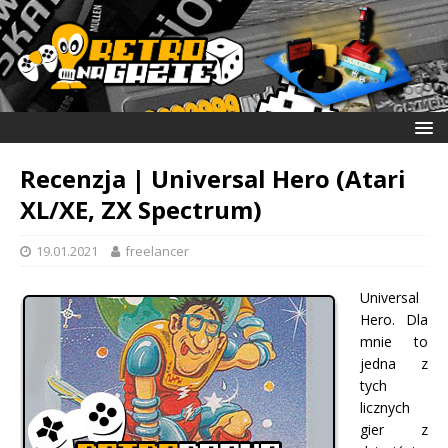
Recenzja | Universal Hero (Atari
XL/XE, ZX Spectrum)
19.01.2021
freelancer
Universal
Hero. Dla
mnie to
jedna z
tych
licznych
gier z