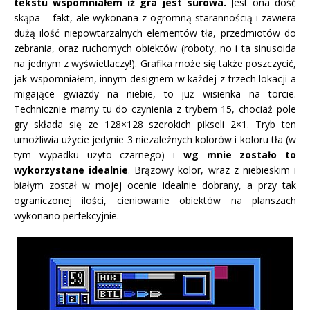
tekstu wspomniałem iż gra jest surowa.
Jest ona dość
skąpa – fakt, ale wykonana z ogromną starannością i zawiera
dużą ilość niepowtarzalnych elementów tła, przedmiotów do
zebrania, oraz ruchomych obiektów (roboty, no i ta sinusoida
na jednym z wyświetlaczy!). Grafika może się także poszczycić,
jak wspomniałem, innym designem w każdej z trzech lokacji a
migające gwiazdy na niebie, to już wisienka na torcie.
Technicznie mamy tu do czynienia z trybem 15, chociaż pole
gry składa się ze 128×128 szerokich pikseli 2×1. Tryb ten
umożliwia użycie jedynie 3 niezależnych kolorów i koloru tła (w
tym wypadku użyto czarnego) i
wg mnie zostało to
wykorzystane idealnie
. Brązowy kolor, wraz z niebieskim i
białym został w mojej ocenie idealnie dobrany, a przy tak
ograniczonej ilości, cieniowanie obiektów na planszach
wykonano perfekcyjnie.