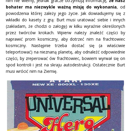
nim nie wiemy, jednak gracze otrzymują informację,
że nasz
bohater ma niezwykle ważną misję do wykonania
, od
powodzenia której zależy jego życie. Jak dowiadujemy się z
wkładki do kasety z grą: Burt musi uratować siebie i innych
(zakładam, że chodzi o załogę) w kilku wyraźnie określonych
przez twórców krokach. Wpierw należy znaleźć części by
naprawić prom kosmiczny, aby dotrzeć nim na frachtowiec
kosmiczny. Następnie trzeba dostać się (a właściwie
teleportować) na nieznaną planetę, aby odnaleźć odpowiednie
części, by zreperować ów frachtowiec, bowiem wyrwał się on
spod kontroli i jest na skraju autodestrukcji. Ostatecznie Burt
musi wrócić nim na Ziemię.