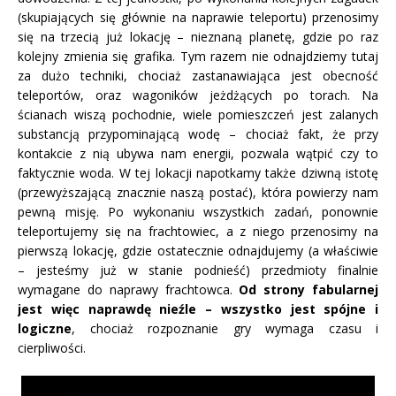
(skupiających się głównie na naprawie teleportu) przenosimy
się na trzecią już lokację – nieznaną planetę, gdzie po raz
kolejny zmienia się grafika. Tym razem nie odnajdziemy tutaj
za dużo techniki, chociaż zastanawiająca jest obecność
teleportów, oraz wagoników jeżdżących po torach. Na
ścianach wiszą pochodnie, wiele pomieszczeń jest zalanych
substancją przypominającą wodę – chociaż fakt, że przy
kontakcie z nią ubywa nam energii, pozwala wątpić czy to
faktycznie woda. W tej lokacji napotkamy także dziwną istotę
(przewyższającą znacznie naszą postać), która powierzy nam
pewną misję. Po wykonaniu wszystkich zadań, ponownie
teleportujemy się na frachtowiec, a z niego przenosimy na
pierwszą lokację, gdzie ostatecznie odnajdujemy (a właściwie
– jesteśmy już w stanie podnieść) przedmioty finalnie
wymagane do naprawy frachtowca.
Od strony fabularnej
jest więc naprawdę nieźle – wszystko jest spójne i
logiczne
, chociaż rozpoznanie gry wymaga czasu i
cierpliwości.