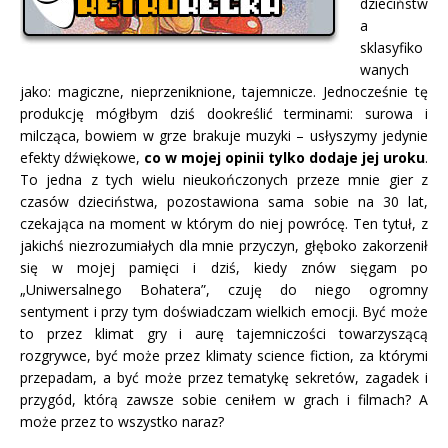
dzieciństw
a
sklasyfiko
wanych
jako: magiczne, nieprzeniknione, tajemnicze.
Jednocześnie tę
produkcję mógłbym dziś dookreślić terminami: surowa i
milcząca, bowiem w grze brakuje muzyki – usłyszymy jedynie
efekty dźwiękowe,
co w mojej opinii tylko dodaje jej uroku
.
To jedna z tych wielu nieukończonych przeze mnie gier z
czasów dzieciństwa, pozostawiona sama sobie na 30 lat,
czekająca na moment w którym do niej powrócę. Ten tytuł, z
jakichś niezrozumiałych dla mnie przyczyn, głęboko zakorzenił
się w mojej pamięci i dziś, kiedy znów sięgam po
„Uniwersalnego Bohatera”, czuję do niego ogromny
sentyment i przy tym doświadczam wielkich emocji. Być może
to przez klimat gry i aurę tajemniczości towarzyszącą
rozgrywce, być może przez klimaty science fiction, za którymi
przepadam, a być może przez tematykę sekretów, zagadek i
przygód, którą zawsze sobie ceniłem w grach i filmach? A
może przez to wszystko naraz?