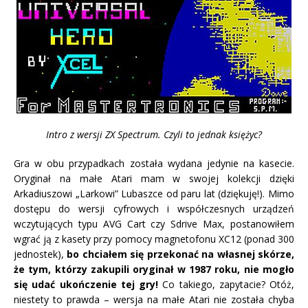
Intro z wersji ZX Spectrum. Czyli to jednak księżyc?
Gra w obu przypadkach została wydana jedynie na kasecie.
Oryginał na małe Atari mam w swojej kolekcji dzięki
Arkadiuszowi „Larkowi” Lubaszce od paru lat (dziękuję!). Mimo
dostępu do wersji cyfrowych i współczesnych urządzeń
wczytujących typu AVG Cart czy Sdrive Max, postanowiłem
wgrać ją z kasety przy pomocy magnetofonu XC12 (ponad 300
jednostek),
bo chciałem się przekonać na własnej skórze,
że tym, którzy zakupili oryginał w 1987 roku, nie mogło
się udać ukończenie tej gry!
Co takiego, zapytacie? Otóż,
niestety to prawda – wersja na małe Atari nie została chyba