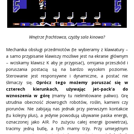
Wnętrze frachtowca, czyżby sala kinowa?
Mechanika obsługi przedmiotów (te wybieramy z klawiatury –
a samo przypisanie klawiszy możliwe jest na ekranie głównym
– wciskamy klawisz K aby je przypisać), omijania przeszkód i
poruszania postacią są na bardzo wysokim poziomie.
Sterowanie jest responsywne i dynamiczne, a postać nie
ślimaczy się.
Oprócz tego możemy poruszać się w
czterech kierunkach, używając jet-pack’a do
wznoszenia w górę
(mamy tu nielimitowane paliwo). Grę
utrudnia obecność złowrogich robotów, roślin, kamieni czy
piorunów. Nie zabijają nas jednak przy pierwszym kontakcie
(tu kolejny plus), a jedynie powodują ubywanie paska energii,
oznaczonej jako AIR. Po zużyciu całej energii (powietrza),
tracimy jedną butlę, a tych mamy trzy. Przy umiejętnym