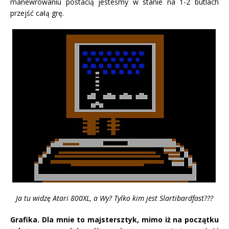
manewrowaniu postacią jesteśmy w stanie na 1-2 butlach
przejść całą grę.
Ja tu widzę Atari 800XL, a Wy? Tylko kim jest Slartibardfast???
Grafika. Dla mnie to majstersztyk, mimo iż na początku