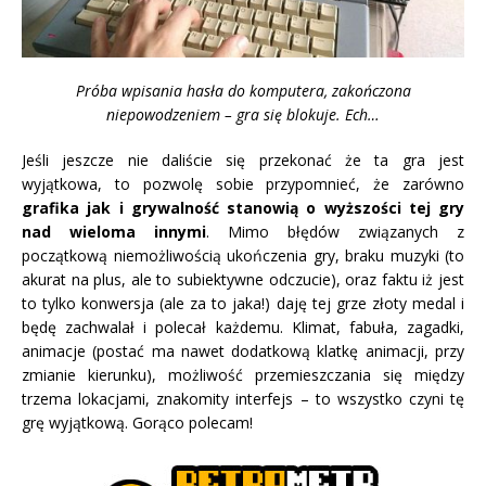
Próba wpisania hasła do komputera, zakończona
niepowodzeniem – gra się blokuje. Ech…
Jeśli jeszcze nie daliście się przekonać że ta gra jest
wyjątkowa, to pozwolę sobie przypomnieć, że zarówno
grafika jak i grywalność stanowią o wyższości tej gry
nad wieloma innymi
. Mimo błędów związanych z
początkową niemożliwością ukończenia gry, braku muzyki (to
akurat na plus, ale to subiektywne odczucie), oraz faktu iż jest
to tylko konwersja (ale za to jaka!) daję tej grze złoty medal i
będę zachwalał i polecał każdemu. Klimat, fabuła, zagadki,
animacje (postać ma nawet dodatkową klatkę animacji, przy
zmianie kierunku), możliwość przemieszczania się między
trzema lokacjami, znakomity interfejs – to wszystko czyni tę
grę wyjątkową. Gorąco polecam!