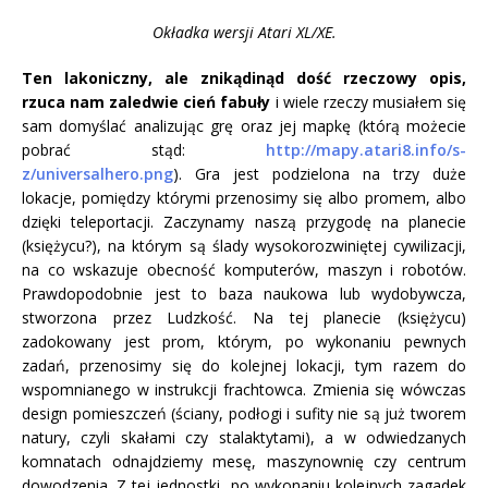
Okładka wersji Atari XL/XE.
Ten lakoniczny, ale znikądinąd dość rzeczowy opis,
rzuca nam zaledwie cień fabuły
i wiele rzeczy musiałem się
sam domyślać analizując grę oraz jej mapkę (którą możecie
pobrać stąd:
http://mapy.atari8.info/s-
z/universalhero.png
). Gra jest podzielona na trzy duże
lokacje, pomiędzy którymi przenosimy się albo promem, albo
dzięki teleportacji. Zaczynamy naszą przygodę na planecie
(księżycu?), na którym są ślady wysokorozwiniętej cywilizacji,
na co wskazuje obecność komputerów, maszyn i robotów.
Prawdopodobnie jest to baza naukowa lub wydobywcza,
stworzona przez Ludzkość. Na tej planecie (księżycu)
zadokowany jest prom, którym, po wykonaniu pewnych
zadań, przenosimy się do kolejnej lokacji, tym razem do
wspomnianego w instrukcji frachtowca. Zmienia się wówczas
design pomieszczeń (ściany, podłogi i sufity nie są już tworem
natury, czyli skałami czy stalaktytami), a w odwiedzanych
komnatach odnajdziemy mesę, maszynownię czy centrum
dowodzenia. Z tej jednostki, po wykonaniu kolejnych zagadek