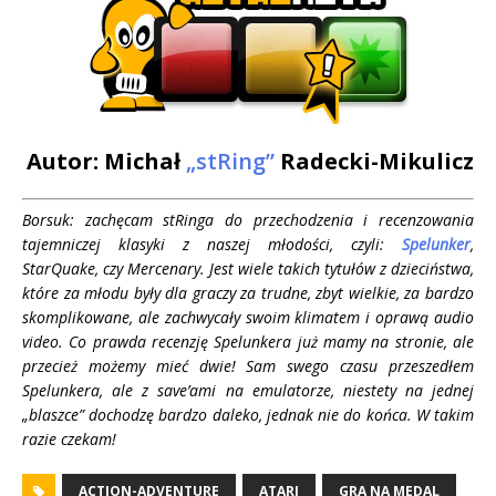
Autor: Michał
„stRing”
Radecki-Mikulicz
Borsuk: z
achęcam stRinga do przechodzenia i recenzowania
tajemniczej klasyki z naszej młodości, czyli:
Spelunker
,
StarQuake, czy Mercenary. Jest wiele takich tytułów z dzieciństwa,
które za młodu były dla graczy za trudne, zbyt wielkie, za bardzo
skomplikowane, ale zachwycały swoim klimatem i oprawą audio
video. Co prawda recenzję Spelunkera już mamy na stronie, ale
przecież możemy mieć dwie! Sam swego czasu przeszedłem
Spelunkera, ale z save’ami na emulatorze, niestety na jednej
„blaszce” dochodzę bardzo daleko, jednak nie do końca. W takim
razie czekam!
ACTION-ADVENTURE
ATARI
GRA NA MEDAL