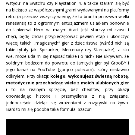
wstydu” na Switch’u czy Playstation 4, a także staram się być
na bieżąco ze współczesnymi grami wydawanymi na platformy
retro (a przecież wszyscy wiemy, że ta branża przeżywa wielki
renesans!) to z ogromnym entuzjazmem usiadłem ponownie
do Universal Hero na małym Atari. Jeśli starczy mi czasu i
chęci, będę chciał przypieczętować pewien etap i ukończyć
więcej takich „magicznych” gier z dzieciństwa (wśród nich są
takie tytuły jak: Spelunker, Mercenary czy Starquake), a kto
wie, może uda mi się napisać także i o nich? Nie ukrywam, że
solidnym bodźcem do powrotu do tamtych gier był GrooBY i
jego kanał na YouTube (gorąco polecam), który niedawno
odkryłem. Przy okazji:
kolego, wykonujesz świetną robotę
,
metodycznie przechodząc wiele z moich ulubionych gier
i to na realnym sprzęcie, bez cheat’ów, przy okazji
opowiadając historie i przemyślenia z nią związane,
jednocześnie dzieląc się wrażeniami z rozgrywki na żywo.
Bardzo mi się podoba taka formuła. Szacun!