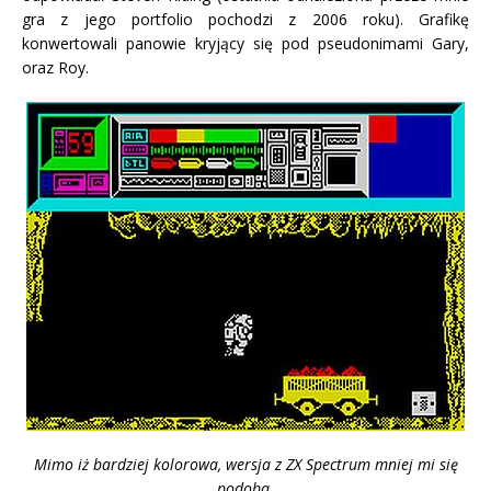
gra z jego portfolio pochodzi z 2006 roku). Grafikę
konwertowali panowie kryjący się pod pseudonimami Gary,
oraz Roy.
Mimo iż bardziej kolorowa, wersja z ZX Spectrum mniej mi się
podoba.