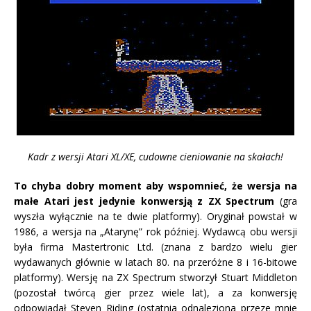
Kadr z wersji Atari XL/XE, cudowne cieniowanie na skałach!
To chyba dobry moment aby wspomnieć, że wersja na
małe Atari jest jedynie konwersją z ZX Spectrum
(gra
wyszła wyłącznie na te dwie platformy). Oryginał powstał w
1986, a wersja na „Atarynę” rok później. Wydawcą obu wersji
była firma Mastertronic Ltd. (znana z bardzo wielu gier
wydawanych głównie w latach 80. na przeróżne 8 i 16-bitowe
platformy). Wersję na ZX Spectrum stworzył Stuart Middleton
(pozostał twórcą gier przez wiele lat), a za konwersję
odpowiadał Steven Riding (ostatnia odnaleziona przeze mnie