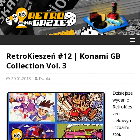
RetroKieszeń #12 | Konami GB
Collection Vol. 3
20.01.2018
Daaku
Dzisiejsze
wydanie
RetroKies
zeni
ciekawymi
liczbami
stoi.