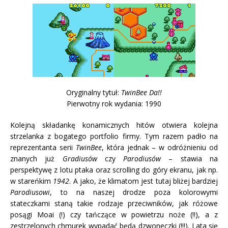
Oryginalny tytuł:
TwinBee Da!!
Pierwotny rok wydania: 1990
Kolejną składankę konamicznych hitów otwiera kolejna
strzelanka z bogatego portfolio firmy. Tym razem padło na
reprezentanta serii
TwinBee
, która jednak – w odróżnieniu od
znanych już
Gradiusów
czy
Parodiusów
– stawia na
perspektywę z lotu ptaka oraz scrolling do góry ekranu, jak np.
w stareńkim
1942
. A jako, że klimatom jest tutaj bliżej bardziej
Parodiusowi
, to na naszej drodze poza kolorowymi
stateczkami staną takie rodzaje przeciwników, jak różowe
posągi Moai (!) czy tańczące w powietrzu noże (!!), a z
zestrzelonych chmurek wypadać będą dzwoneczki (!!!). Lata się