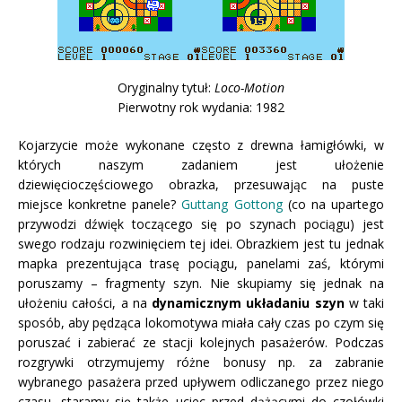
Oryginalny tytuł:
Loco-Motion
Pierwotny rok wydania: 1982
Kojarzycie może wykonane często z drewna łamigłówki, w
których naszym zadaniem jest ułożenie
dziewięcioczęściowego obrazka, przesuwając na puste
miejsce konkretne panele?
Guttang Gottong
(co na upartego
przywodzi dźwięk toczącego się po szynach pociągu) jest
swego rodzaju rozwinięciem tej idei. Obrazkiem jest tu jednak
mapka prezentująca trasę pociągu, panelami zaś, którymi
poruszamy – fragmenty szyn. Nie skupiamy się jednak na
ułożeniu całości, a na
dynamicznym układaniu szyn
w taki
sposób, aby pędząca lokomotywa miała cały czas po czym się
poruszać i zabierać ze stacji kolejnych pasażerów. Podczas
rozgrywki otrzymujemy różne bonusy np. za zabranie
wybranego pasażera przed upływem odliczanego przez niego
czasu, staramy się także uciec przed dążącymi do czołówki