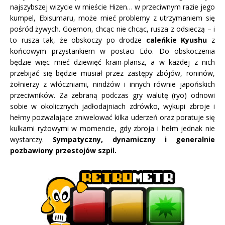
najszybszej wizycie w mieście Hizen… w przeciwnym razie jego
kumpel, Ebisumaru, może mieć problemy z utrzymaniem się
pośród żywych. Goemon, chcąc nie chcąc, rusza z odsieczą – i
to rusza tak, że obskoczy po drodze
caleńkie Kyushu
z
końcowym przystankiem w postaci Edo. Do obskoczenia
będzie więc mieć dziewięć krain-plansz, a w każdej z nich
przebijać się będzie musiał przez zastępy zbójów, roninów,
żołnierzy z włóczniami, nindżów i innych równie japońskich
przeciwników. Za zebraną podczas gry walutę (ryo) odnowi
sobie w okolicznych jadłodajniach zdrówko, wykupi zbroje i
hełmy pozwalające zniwelować kilka uderzeń oraz poratuje się
kulkami ryżowymi w momencie, gdy zbroja i hełm jednak nie
wystarczy.
Sympatyczny, dynamiczny i generalnie
pozbawiony przestojów szpil.