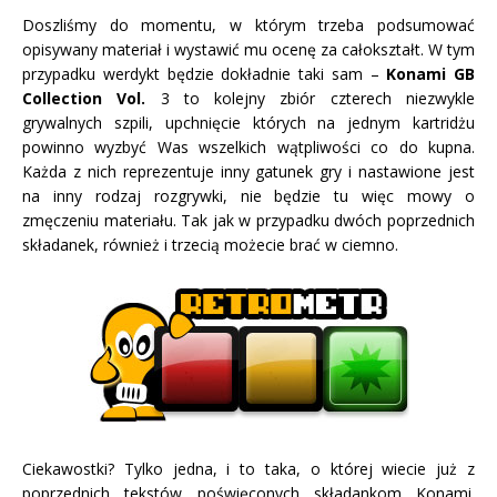
Doszliśmy do momentu, w którym trzeba podsumować
opisywany materiał i wystawić mu ocenę za całokształt. W tym
przypadku werdykt będzie dokładnie taki sam –
Konami GB
Collection Vol.
3 to kolejny zbiór czterech niezwykle
grywalnych szpili, upchnięcie których na jednym kartridżu
powinno wyzbyć Was wszelkich wątpliwości co do kupna.
Każda z nich reprezentuje inny gatunek gry i nastawione jest
na inny rodzaj rozgrywki, nie będzie tu więc mowy o
zmęczeniu materiału. Tak jak w przypadku dwóch poprzednich
składanek, również i trzecią możecie brać w ciemno.
Ciekawostki? Tylko jedna, i to taka, o której wiecie już z
poprzednich tekstów poświęconych składankom Konami.