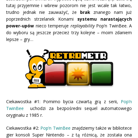
tutaj przyjemnie i wbrew pozorom nie jest wcale tak łatwo,
trudno jednak nie zauważyć, że
brak
znanego nam już
poprzednich strzelanek Konami
systemu narastających
power-upów
nieco temperuje
replayability
Pop’n TwinBee. A
do wyboru są jeszcze przecież trzy kolejne – moim zdaniem
lepsze – gry…
Ciekawostka #1: Pomimo bycia czwartą grą z serii,
Pop’n
TwinBee
uchodzi za bezpośredni sequel automatowego
oryginału z 1985 r.
Ciekawostka #2:
Pop’n TwinBee
znajdziemy także w bibliotece
gier konsoli Super Nintendo – z tą różnicą, że została ona