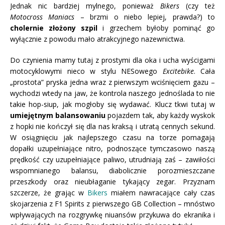
Jednak nic bardziej mylnego, ponieważ
Bikers
(czy też
Motocross Maniacs
– brzmi o niebo lepiej, prawda?) to
cholernie złożony szpil
i grzechem byłoby pominąć go
wyłącznie z powodu mało atrakcyjnego nazewnictwa.
Do czynienia mamy tutaj z prostymi dla oka i ucha wyścigami
motocyklowymi nieco w stylu NESowego
Excitebike
. Cała
„prostota” pryska jedna wraz z pierwszym wciśnięciem gazu –
wychodzi wtedy na jaw, że kontrola naszego jednoślada to nie
takie hop-siup, jak mogłoby się wydawać. Klucz tkwi tutaj w
umiejętnym balansowaniu
pojazdem tak, aby każdy wyskok
z hopki nie kończył się dla nas kraksą i utratą cennych sekund.
W osiągnięciu jak najlepszego czasu na torze pomagają
dopałki uzupełniające nitro, podnoszące tymczasowo naszą
prędkość czy uzupełniające paliwo, utrudniają zaś – zawiłości
wspomnianego balansu, diabolicznie porozmieszczane
przeszkody oraz nieubłaganie tykający zegar. Przyznam
szczerze, że grając w
Bikers
miałem nawracające cały czas
skojarzenia z F1 Spirits z pierwszego GB Collection – mnóstwo
wpływających na rozgrywkę niuansów przykuwa do ekranika i