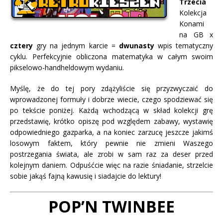
Trzecia
Kolekcja
Konami
na GB x
cztery
gry na jednym karcie =
dwunasty
wpis tematyczny
cyklu. Perfekcyjnie obliczona matematyka w całym swoim
pikselowo-handheldowym wydaniu.
Myślę, że do tej pory zdążyliście się przyzwyczaić do
wprowadzonej formuły i dobrze wiecie, czego spodziewać się
po tekście poniżej. Każdą wchodzącą w skład kolekcji grę
przedstawię, krótko opiszę pod względem zabawy, wystawię
odpowiedniego gazparka, a na koniec zarzucę jeszcze jakimś
losowym faktem, który pewnie nie zmieni Waszego
postrzegania świata, ale zrobi w sam raz za deser przed
kolejnym daniem. Odpuśćcie więc na razie śniadanie, strzelcie
sobie jakąś fajną kawusię i siadajcie do lektury!
POP’N TWINBEE