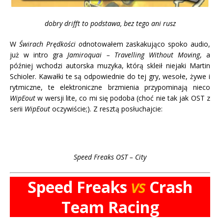
dobry drifft to podstawa, bez tego ani rusz
W
Świrach Prędkości o
dnotowałem zaskakująco spoko audio,
już w intro gra
Jamiroquai – Travelling Without Moving
, a
później wchodzi autorska muzyka, którą skleił niejaki Martin
Schioler. Kawałki te są odpowiednie do tej gry, wesołe, żywe i
rytmiczne, te elektroniczne brzmienia przypominają nieco
WipEout
w wersji lite, co mi się podoba (choć nie tak jak OST z
serii
WipEout
oczywiście;). Z resztą posłuchajcie:
Speed Freaks OST – City
Speed Freaks
vs
Crash
Team Racing