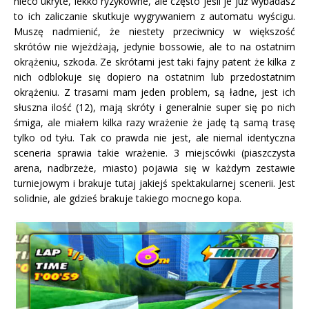
nieco ukryte, lekko ryzykowne, ale często jeśli je już wybadasz
to ich zaliczanie skutkuje wygrywaniem z automatu wyścigu.
Muszę nadmienić, że niestety przeciwnicy w większość
skrótów nie wjeżdżają, jedynie bossowie, ale to na ostatnim
okrążeniu, szkoda. Ze skrótami jest taki fajny patent że kilka z
nich odblokuje się dopiero na ostatnim lub przedostatnim
okrążeniu. Z trasami mam jeden problem, są ładne, jest ich
słuszna ilość (12), mają skróty i generalnie super się po nich
śmiga, ale miałem kilka razy wrażenie że jadę tą samą trasę
tylko od tyłu. Tak co prawda nie jest, ale niemal identyczna
sceneria sprawia takie wrażenie. 3 miejscówki (piaszczysta
arena, nadbrzeże, miasto) pojawia się w każdym zestawie
turniejowym i brakuje tutaj jakiejś spektakularnej scenerii. Jest
solidnie, ale gdzieś brakuje takiego mocnego kopa.