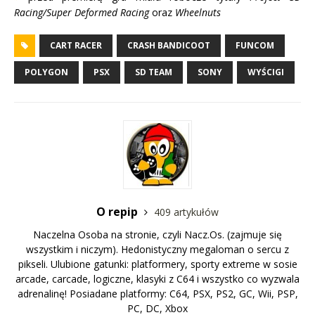
Racing/
Super Deformed Racing
oraz
Wheelnuts
CART RACER
CRASH BANDICOOT
FUNCOM
POLYGON
PSX
SD TEAM
SONY
WYŚCIGI
O repip
409 artykułów
Naczelna Osoba na stronie, czyli Nacz.Os. (zajmuje się
wszystkim i niczym). Hedonistyczny megaloman o sercu z
pikseli. Ulubione gatunki: platformery, sporty extreme w sosie
arcade, carcade, logiczne, klasyki z C64 i wszystko co wyzwala
adrenalinę! Posiadane platformy: C64, PSX, PS2, GC, Wii, PSP,
PC, DC, Xbox