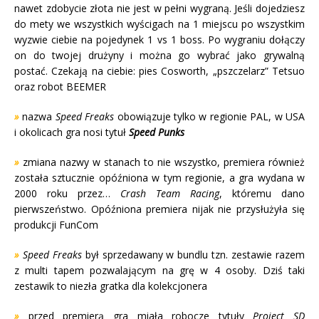
nawet zdobycie złota nie jest w pełni wygraną. Jeśli dojedziesz
do mety we wszystkich wyścigach na 1 miejscu po wszystkim
wyzwie ciebie na pojedynek 1 vs 1 boss. Po wygraniu dołączy
on do twojej drużyny i można go wybrać jako grywalną
postać. Czekają na ciebie: pies Cosworth, „pszczelarz” Tetsuo
oraz robot BEEMER
»
nazwa
Speed Freaks
obowiązuje tylko w regionie PAL, w USA
i okolicach gra nosi tytuł
Speed Punks
»
zmiana nazwy w stanach to nie wszystko, premiera również
została sztucznie opóźniona w tym regionie, a gra wydana w
2000 roku przez…
Crash Team Racing
, któremu dano
pierwszeństwo. Opóźniona premiera nijak nie przysłużyła się
produkcji FunCom
»
Speed Freaks
był sprzedawany w bundlu tzn. zestawie razem
z multi tapem pozwalającym na grę w 4 osoby. Dziś taki
zestawik to niezła gratka dla kolekcjonera
»
przed premierą gra miała robocze tytuły
Project SD