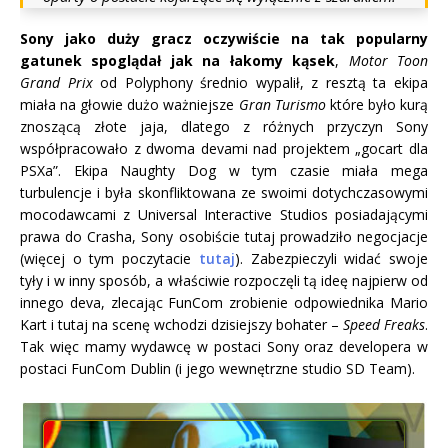
Sony jako duży gracz oczywiście na tak popularny
gatunek spoglądał jak na łakomy kąsek
,
Motor Toon
Grand Prix
od Polyphony średnio wypalił, z resztą ta ekipa
miała na głowie dużo ważniejsze
Gran Turismo
które było kurą
znoszącą złote jaja, dlatego z różnych przyczyn Sony
współpracowało z dwoma devami nad projektem „gocart dla
PSXa”. Ekipa Naughty Dog w tym czasie miała mega
turbulencje i była skonfliktowana ze swoimi dotychczasowymi
mocodawcami z Universal Interactive Studios posiadającymi
prawa do Crasha, Sony osobiście tutaj prowadziło negocjacje
(więcej o tym poczytacie
tutaj
). Zabezpieczyli widać swoje
tyły i w inny sposób, a właściwie rozpoczęli tą ideę najpierw od
innego deva, zlecając FunCom zrobienie odpowiednika Mario
Kart i tutaj na scenę wchodzi dzisiejszy bohater –
Speed Freaks
.
Tak więc mamy wydawcę w postaci Sony oraz developera w
postaci FunCom Dublin (i jego wewnętrzne studio SD Team).