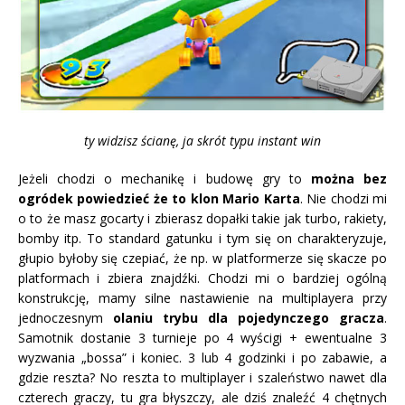
ty widzisz ścianę, ja skrót typu instant win
Jeżeli chodzi o mechanikę i budowę gry to
można bez
ogródek powiedzieć że to klon Mario Karta
. Nie chodzi mi
o to że masz gocarty i zbierasz dopałki takie jak turbo, rakiety,
bomby itp. To standard gatunku i tym się on charakteryzuje,
głupio byłoby się czepiać, że np. w platformerze się skacze po
platformach i zbiera znajdźki. Chodzi mi o bardziej ogólną
konstrukcję, mamy silne nastawienie na multiplayera przy
jednoczesnym
olaniu trybu dla pojedynczego gracza
.
Samotnik dostanie 3 turnieje po 4 wyścigi + ewentualne 3
wyzwania „bossa” i koniec. 3 lub 4 godzinki i po zabawie, a
gdzie reszta? No reszta to multiplayer i szaleństwo nawet dla
czterech graczy, tu gra błyszczy, ale dziś znaleźć 4 chętnych