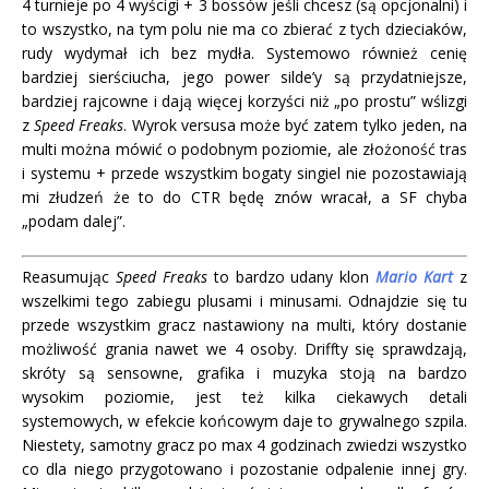
4 turnieje po 4 wyścigi + 3 bossów jeśli chcesz (są opcjonalni) i
to wszystko, na tym polu nie ma co zbierać z tych dzieciaków,
rudy wydymał ich bez mydła. Systemowo również cenię
bardziej sierściucha, jego power silde’y są przydatniejsze,
bardziej rajcowne i dają więcej korzyści niż „po prostu” wślizgi
z
Speed Freaks
. Wyrok versusa może być zatem tylko jeden, na
multi można mówić o podobnym poziomie, ale złożoność tras
i systemu + przede wszystkim bogaty singiel nie pozostawiają
mi złudzeń że to do CTR będę znów wracał, a SF chyba
„podam dalej”.
Reasumując
Speed Freaks
to bardzo udany klon
Mario Kart
z
wszelkimi tego zabiegu plusami i minusami. Odnajdzie się tu
przede wszystkim gracz nastawiony na multi, który dostanie
możliwość grania nawet we 4 osoby. Driffty się sprawdzają,
skróty są sensowne, grafika i muzyka stoją na bardzo
wysokim poziomie, jest też kilka ciekawych detali
systemowych, w efekcie końcowym daje to grywalnego szpila.
Niestety, samotny gracz po max 4 godzinach zwiedzi wszystko
co dla niego przygotowano i pozostanie odpalenie innej gry.