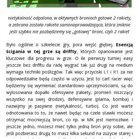
nietykalność odpalona, w aktywnych broniach gotowe 2 rakiety,
a zebrana została rakieta samonaprowadzająca, która zniknie
jeśli szybko nie pozbędziemy się „gotowej” broni, czyli 2 rakiet
Było ogólnie o szkielecie gry, pora wejść głębiej.
Esencją
ścigania w tej grze są driffty
, których opanowanie jest
kluczowe dla progresu w grze. O ile pierwszy turniej easy
jeszcze bez drifftu da radę wygrać tak już drugi na medium
wymaga techniki poślizgów. Tak więc przyciski
L1
i
R1
za nie
odpowiedzialne będą często w użyciu. Jest to cart racer więc
będziemy się wymieniać standardowo uprzejmościami, są do
wylosowania dopałki ofensywne (rakiety, promień niszczący
wszystko na swej drodze), defensywne (plama, bomba) i
nazwijmy je pasywne (nietykalność, turbo). Co jest warte
odnotowania to to, że nawet będąc na czele stawki możesz
otrzymać mocniejszą broń, co np. w MK jest niemożliwe. I
jeszcze jedno, możesz mieć tylko jedną broń przy sobie, ale
jeśli pozbierasz drugą to masz kilka sekund na zużycie starej i