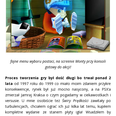
fajne menu wyboru postaci, na screenie Monty przy konsoli
gotowy do akcji!
Proces tworzenia gry był dość długi bo trwał ponad 2
lata
od 1997 roku do 1999 co miało moim zdaniem przykre
konsekwencje, rynek był już mocno nasycony, a na PSX’a
zmierzał Jamraj Kraksa o czym pogadamy w ciekawostkach i
versusie. U mnie osobiście też
Świry Prędkości
zawitały po
turbulencjach, chciałem ograć ich już kilka lat temu, kupiłem
kompletne wydanie ze stanem płyty igła! Wsadziłem by