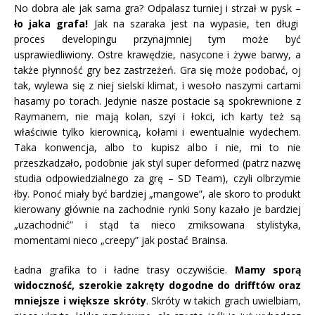
No dobra ale jak sama gra? Odpalasz turniej i strzał w pysk –
ło jaka grafa!
Jak na szaraka jest na wypasie, ten długi
proces developingu przynajmniej tym może być
usprawiedliwiony. Ostre krawędzie, nasycone i żywe barwy, a
także płynność gry bez zastrzeżeń. Gra się może podobać, oj
tak, wylewa się z niej sielski klimat, i wesoło naszymi cartami
hasamy po torach. Jedynie nasze postacie są spokrewnione z
Raymanem, nie mają kolan, szyi i łokci, ich karty też są
właściwie tylko kierownicą, kołami i ewentualnie wydechem.
Taka konwencja, albo to kupisz albo i nie, mi to nie
przeszkadzało, podobnie jak styl super deformed (patrz nazwę
studia odpowiedzialnego za grę – SD Team), czyli olbrzymie
łby. Ponoć miały być bardziej „mangowe”, ale skoro to produkt
kierowany głównie na zachodnie rynki Sony kazało je bardziej
„uzachodnić” i stąd ta nieco zmiksowana stylistyka,
momentami nieco „creepy” jak postać Brainsa.
Ładna grafika to i ładne trasy oczywiście.
Mamy sporą
widoczność, szerokie zakręty dogodne do drifftów oraz
mniejsze i większe skróty
. Skróty w takich grach uwielbiam,