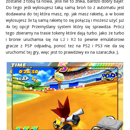
zostanie z tobą ta nowa, jeśli nie to znika, bardzo dobry bajer.
Do tego jeśli wylosujesz taką samą broń to z automatu jest
dodawana do tej która masz, np. jak masz rakietę, a w boxie
wylosujesz 3x tą samą rakietę to się połączą i możesz użyć już
4x tej opcji! Przemyślany system który się sprawdza. Prócz
tego zbieramy na trasie tokeny które dają turbo. Jako że turbo
i bronie uruchamia się na
L2
i
R2
to pewnie emulatorowi
gracze z PSP odpadną, ponoć też na PS2 i PS3 nie da się
uruchomić tej gry, więc jest to prawdziwy ex na szaraczka ;).