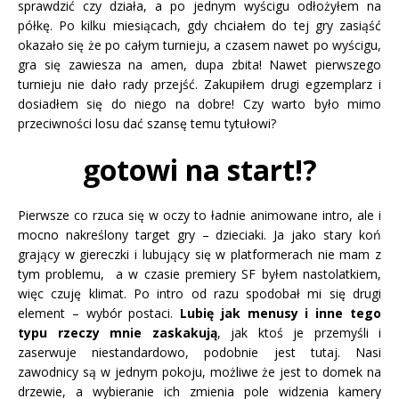
sprawdzić czy działa, a po jednym wyścigu odłożyłem na
półkę. Po kilku miesiącach, gdy chciałem do tej gry zasiąść
okazało się że po całym turnieju, a czasem nawet po wyścigu,
gra się zawiesza na amen, dupa zbita! Nawet pierwszego
turnieju nie dało rady przejść. Zakupiłem drugi egzemplarz i
dosiadłem się do niego na dobre! Czy warto było mimo
przeciwności losu dać szansę temu tytułowi?
gotowi na start!?
Pierwsze co rzuca się w oczy to ładnie animowane intro, ale i
mocno nakreślony target gry – dzieciaki. Ja jako stary koń
grający w giereczki i lubujący się w platformerach nie mam z
tym problemu, a w czasie premiery SF byłem nastolatkiem,
więc czuję klimat. Po intro od razu spodobał mi się drugi
element – wybór postaci.
Lubię jak menusy i inne tego
typu rzeczy mnie zaskakują
, jak ktoś je przemyśli i
zaserwuje niestandardowo, podobnie jest tutaj. Nasi
zawodnicy są w jednym pokoju, możliwe że jest to domek na
drzewie, a wybieranie ich zmienia pole widzenia kamery