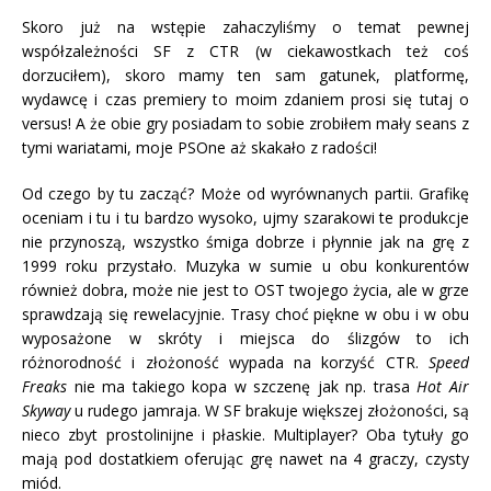
Skoro już na wstępie zahaczyliśmy o temat pewnej
współzależności SF z CTR (w ciekawostkach też coś
dorzuciłem), skoro mamy ten sam gatunek, platformę,
wydawcę i czas premiery to moim zdaniem prosi się tutaj o
versus! A że obie gry posiadam to sobie zrobiłem mały seans z
tymi wariatami, moje PSOne aż skakało z radości!
Od czego by tu zacząć? Może od wyrównanych partii. Grafikę
oceniam i tu i tu bardzo wysoko, ujmy szarakowi te produkcje
nie przynoszą, wszystko śmiga dobrze i płynnie jak na grę z
1999 roku przystało. Muzyka w sumie u obu konkurentów
również dobra, może nie jest to OST twojego życia, ale w grze
sprawdzają się rewelacyjnie. Trasy choć piękne w obu i w obu
wyposażone w skróty i miejsca do ślizgów to ich
różnorodność i złożoność wypada na korzyść CTR.
Speed
Freaks
nie ma takiego kopa w szczenę jak np. trasa
Hot Air
Skyway
u rudego jamraja. W SF brakuje większej złożoności, są
nieco zbyt prostolinijne i płaskie. Multiplayer? Oba tytuły go
mają pod dostatkiem oferując grę nawet na 4 graczy, czysty
miód.