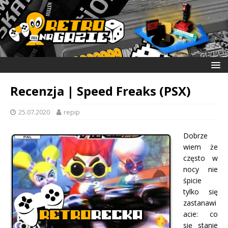
Recenzja | Speed Freaks (PSX)
25.07.2020
repip
Dobrze
wiem że
często w
nocy nie
śpicie
tylko się
zastanawi
acie: co
się stanie