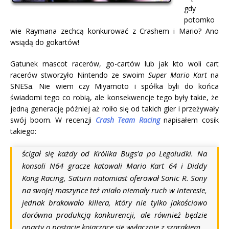
gdy
potomko
wie Raymana zechcą konkurować z Crashem i Mario? Ano
wsiądą do gokartów!
Gatunek mascot racerów, go-cartów lub jak kto woli cart
racerów stworzyło Nintendo ze swoim
Super Mario Kart
na
SNESa. Nie wiem czy Miyamoto i spółka byli do końca
świadomi tego co robią, ale konsekwencje tego były takie, że
jedną generację później aż roiło się od takich gier i przeżywały
swój boom. W recenzji
Crash Team Racing
napisałem cosik
takiego:
ścigał się każdy od Królika Bugs’a po Legoludki. Na
konsoli N64 gracze katowali
Mario Kart 64
i
Diddy
Kong Racing,
Saturn natomiast oferował
Sonic R
. Sony
na swojej maszynce też miało niemały ruch w interesie,
jednak brakowało killera, który nie tylko jakościowo
dorówna produkcją konkurencji, ale również będzie
oparty o postacie kojarzące się wyłącznie z szarakiem.