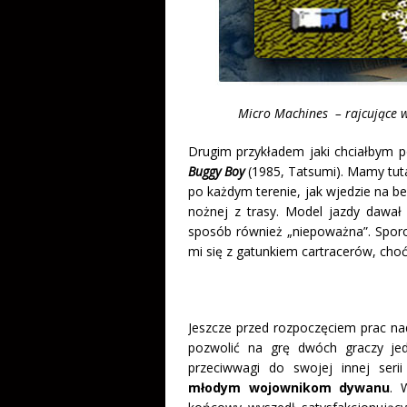
Micro Machines – rajcujące w
Drugim przykładem jaki chciałbym p
Buggy Boy
(1985, Tatsumi). Mamy tut
po każdym terenie, jak wjedzie na be
nożnej z trasy. Model jazdy dawał
sposób również „niepoważna”. Sporo
mi się z gatunkiem cartracerów, ch
Jeszcze przed rozpoczęciem prac 
pozwolić na grę dwóch graczy jed
przeciwwagi do swojej innej ser
młodym wojownikom dywanu
. 