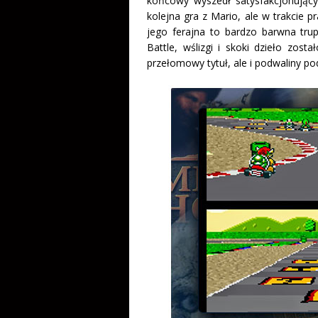
końcowy wyszedł satysfakcjonując
kolejna gra z Mario, ale w trakcie p
jego ferajna to bardzo barwna tru
Battle, wślizgi i skoki dzieło zost
przełomowy tytuł, ale i podwaliny po