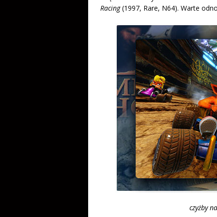
Racing
(1997, Rare, N64). Warte odno
czyżby n