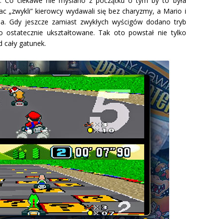
y. Co ciekawe nie myślano z początku o tym by to była
rac „zwykli” kierowcy wydawali się bez charyzmy, a Mario i
pa. Gdy jeszcze zamiast zwykłych wyścigów dodano tryb
ało ostatecznie ukształtowane. Tak oto powstał nie tylko
d cały gatunek.