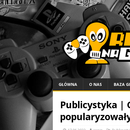
GŁÓWNA
O NAS
BAZA G
Publicystyka | 
popularyzowały 
17.06.2022
repip
Publicyst