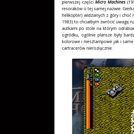
pierwszej części
Micro Machines
(19
resoraków o tej samej nazwie. Gierka
helikopter) widzianych z góry i choć
1983) to chciałbym zwrócić uwagę n
autkami po stole na którym odrabi
ogródku, ogólnie plansze były bard
kolorowe i niesztampowe jak i same p
cartracerów nierozłącznie.