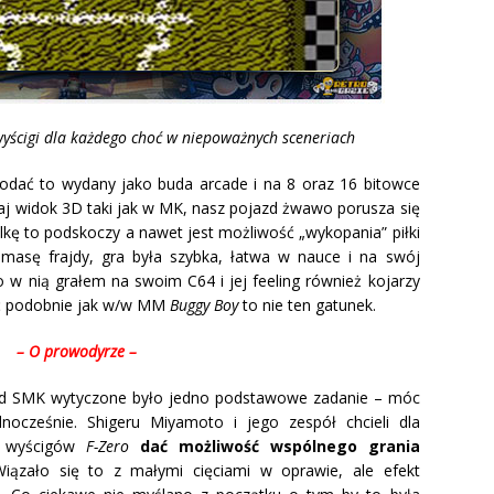
yścigi dla każdego choć w niepoważnych sceneriach
odać to wydany jako buda arcade i na 8 oraz 16 bitowce
aj widok 3D taki jak w MK, nasz pojazd żwawo porusza się
lkę to podskoczy a nawet jest możliwość „wykopania” piłki
 masę frajdy, gra była szybka, łatwa w nauce i na swój
 w nią grałem na swoim C64 i jej feeling również kojarzy
oć podobnie jak w/w MM
Buggy Boy
to nie ten gatunek.
– O prowodyrze –
nad SMK wytyczone było jedno podstawowe zadanie – móc
nocześnie. Shigeru Miyamoto i jego zespół chcieli dla
ii wyścigów
F-Zero
dać możliwość wspólnego grania
Wiązało się to z małymi cięciami w oprawie, ale efekt