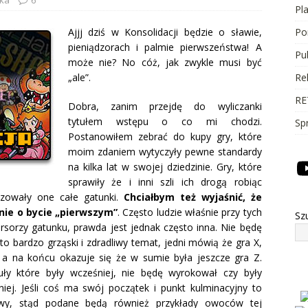
Pl
Ajjj dziś w Konsolidacji będzie o sławie,
Po
pieniądzorach i palmie pierwszeństwa! A
Pu
może nie? No cóż, jak zwykle musi być
„ale”.
Re
RE
Dobra, zanim przejdę do wyliczanki
tytułem wstępu o co mi chodzi.
Sp
Postanowiłem zebrać do kupy gry, które
moim zdaniem wytyczyły pewne standardy
na kilka lat w swojej dziedzinie. Gry, które
sprawiły że i inni szli ich drogą robiąc
ryzowały one całe gatunki.
Chciałbym też wyjaśnić, że
nie o bycie „pierwszym”
. Często ludzie właśnie przy tych
Sz
ursorzy gatunku, prawda jest jednak często inna. Nie będę
to bardzo grząski i zdradliwy temat, jedni mówią że gra X,
 a na końcu okazuje się że w sumie była jeszcze gra Z.
uły które były wcześniej, nie będę wyrokował czy były
niej. Jeśli coś ma swój początek i punkt kulminacyjny to
wy, stąd podane będą również przykłady owoców tej