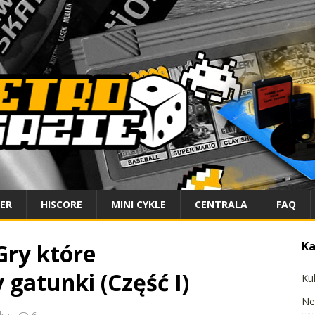
IER
HISCORE
MINI CYKLE
CENTRALA
FAQ
Gry które
Ka
gatunki (Część I)
Ku
Ne
yka
6