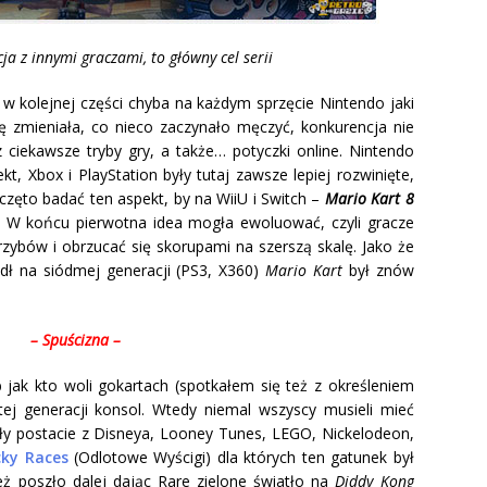
ja z innymi graczami, to główny cel serii
ę w kolejnej części chyba na każdym sprzęcie Nintendo jaki
ię zmieniała, co nieco zaczynało męczyć, konkurencja nie
ciekawsze tryby gry, a także… potyczki online. Nintendo
kt, Xbox i PlayStation były tutaj zawsze lepiej rozwinięte,
częto badać ten aspekt, by na WiiU i Switch –
Mario Kart 8
ć. W końcu pierwotna idea mogła ewoluować, czyli gracze
zybów i obrzucać się skorupami na szerszą skalę. Jako że
adł na siódmej generacji (PS3, X360)
Mario Kart
był znów
– Spuścizna –
 jak kto woli gokartach (spotkałem się też z określeniem
stej generacji konsol. Wtedy niemal wszyscy musieli mieć
ły postacie z Disneya, Looney Tunes, LEGO, Nickelodeon,
ky Races
(Odlotowe Wyścigi) dla których ten gatunek był
ż poszło dalej dając Rare zielone światło na
Diddy Kong