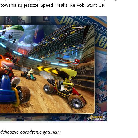
towania są jeszcze: Speed Freaks, Re-Volt, Stunt GP.
adchodziło odrodzenie gatunku?