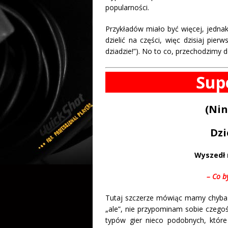
popularności.
Przykładów miało być więcej, jednak
dzielić na części, więc dzisiaj pie
dziadzie!”). No to co, przechodzimy 
Sup
(Nin
Dzi
Wyszedł 
– Co b
Tutaj szczerze mówiąc mamy chyba s
„ale”, nie przypominam sobie czego
typów gier nieco podobnych, które