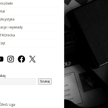
anszówki
rtal
blicystyka
lacje i wywiady
TROrecka
rzęt
ukaj
Szukaj