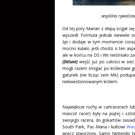
wspólna rywalizac
Od tej pory Marian z ekipą ścigał si
wyszedł. Formuła jednak niewiele s
śpi i dodaje w tym momencie coraz 
mocno kulało jeśli chodzi o ten aspe
ale w końcu na DS i Wii nieśmiało za
(Deluxe)
wejść już po całości w sie
mogli razem śmigać po królestwie gr
gatunek (nie licząc serii MK) podup
niekwestionowanym królem.
Największe ruchy w cartracerach lub
mascot racer) były na piątej i szó
swojego racera, do gokartów zasiad
South Park, Pac-Mana i kultowi
Wac
wręcz stworzony. Samo Nintendo te