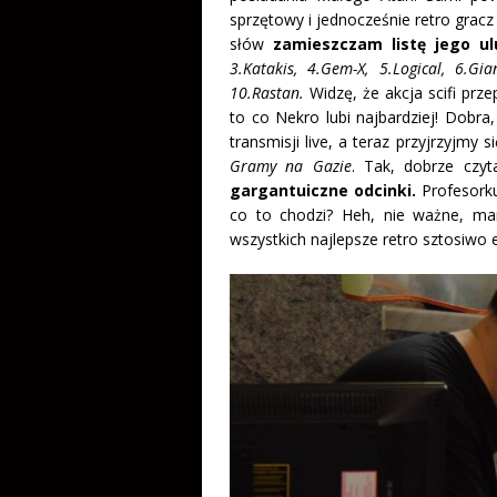
sprzętowy i jednocześnie retro gracz
słów
zamieszczam listę jego ul
3.Katakis, 4.Gem-X, 5.Logical, 6.Gi
10.Rastan.
Widzę, że akcja scifi prze
to co Nekro lubi najbardziej! Dobr
transmisji live, a teraz przyjrzyj
Gramy na Gazie
. Tak, dobrze czyt
gargantuiczne odcinki.
Profesork
co to chodzi? Heh, nie ważne, ma
wszystkich najlepsze retro sztosiwo