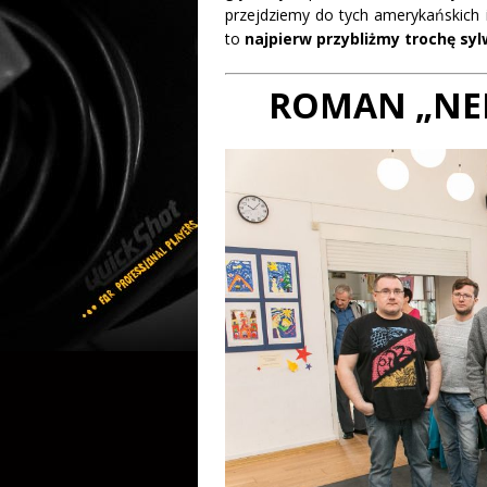
przejdziemy do tych amerykańskich i 
to
najpierw przybliżmy trochę s
ROMAN „NE