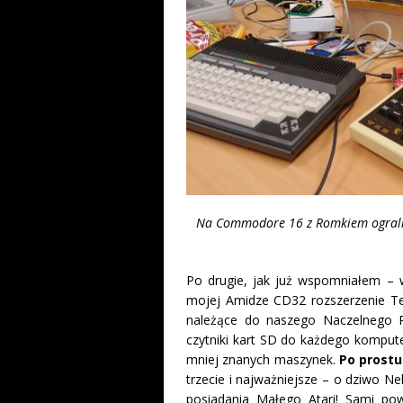
Na Commodore 16 z Romkiem ograliśm
Po drugie, jak już wspomniałem – 
mojej Amidze CD32 rozszerzenie Ter
należące do naszego Naczelnego R
czytniki kart SD do każdego kompute
mniej znanych maszynek.
Po prostu
trzecie i najważniejsze – o dziwo 
posiadania Małego Atari! Sami powi