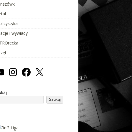
anszówki
rtal
blicystyka
lacje i wywiady
TROrecka
rzęt
ukaj
Szukaj