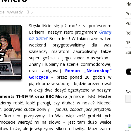
Pl
cje i wywiady
6
Po
Pu
Stęskniliście się już może za profesorem
Larkiem i naszym retro programem
Gramy
Re
na Gazie?
Bo ja fest! W takim razie w ten
RE
weekend przygotowaliśmy dla was
szaleńczy maraton! Zaprosiliśmy także
Sp
super gościa z jego super maszynkami!
Znany i lubiany na scenie commodorowej
oraz amigowej
Roman „Nekroskop”
Gorczyca
– przez ponad 20 godzin w
piątek oraz w sobotę – będzie prezentował
w akcji dwa dosyć egzotyczne w naszym
Sz
uments TI-99/4A oraz BBC Micro
(a może i BBC Master
iemy robić, lepić pierogi, czy dłubać w nosie? Nieeee!
ny, podrywać cudze żony
( – Janusz, zobacz jacy przystojni
 Romkiem przejrzymy dla Was większość groteki tych
możecie wierzyć mi na słowo – jest tam dużo wielce
kitów także, ale je włączymy tylko na chwilę… Może zanim