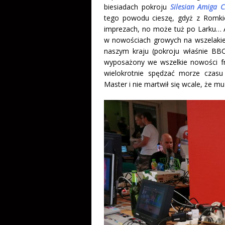
biesiadach pokroju
Silesian Amiga C
tego powodu cieszę, gdyż z Romk
imprezach, no może tuż po Larku… A
w nowościach growych na wszelakie 
naszym kraju (pokroju właśnie BBC
wyposażony we wszelkie nowości f
wielokrotnie spędzać morze czas
Master i nie martwił się wcale, że m