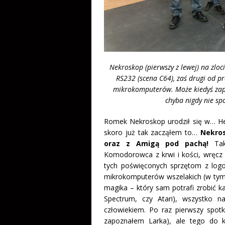
Nekroskop (pierwszy z lewej) na zloc
RS232 (scena C64), zaś drugi od p
mikrokomputerów. Może kiedyś zap
chyba nigdy nie sp
Romek Nekroskop urodził się w… He, 
skoro już tak zacząłem to…
Nekros
oraz z Amigą pod pachą!
Tak
Komodorowca z krwi i kości, wręcz 
tych poświęconych sprzętom z log
mikrokomputerów wszelakich (w tym 
magika – który sam potrafi zrobić k
Spectrum, czy Atari), wszystko 
człowiekiem. Po raz pierwszy spot
zapoznałem Larka), ale tego do 