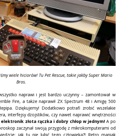
y wiele hiciorów! Tu Pet Rescue, takie jakby Super Mario
Bros.
wszystko naprawi i jest bardzo uczynny – zamontował w
rible Fire, a także naprawił ZX Spectrum 48 i Amigę 500
epipa. Dziękujemy! Dodatkowo potrafi zrobić wszelakie
ra, interfejsy dżojstików, czy nawet naprawić wnętrzności
 elektronik złota rączka i dobry chłop w jednym!
A po
Nekroskop zaczynał swoją przygodę z mikrokomputerami od
edzcie: jak tu nie lubić tego człowieka?! Retro maniak