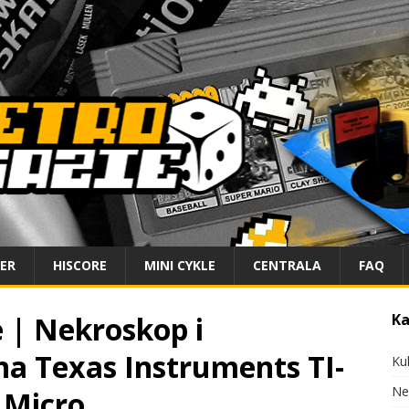
IER
HISCORE
MINI CYKLE
CENTRALA
FAQ
 | Nekroskop i
Ka
na Texas Instruments TI-
Ku
Ne
 Micro