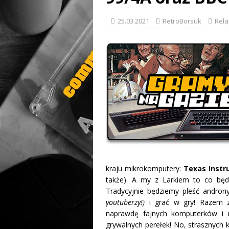
25.03.2021
RetroBorsuk
Rela
kraju mikrokomputery:
Texas Instr
także). A my z Larkiem to co będz
Tradycyjnie będziemy pleść andro
youtuberzy!)
i grać w gry! Razem z
naprawdę fajnych komputerków i 
grywalnych perełek! No, strasznych 