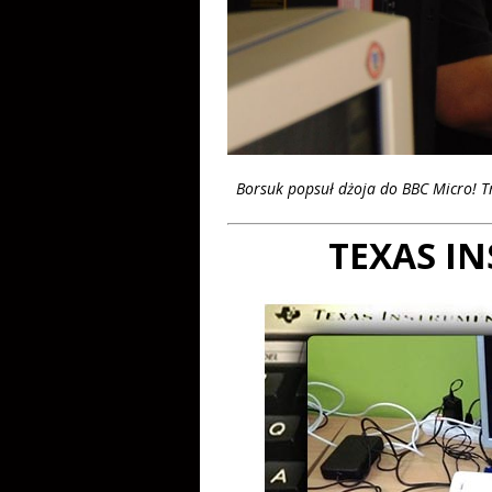
Borsuk popsuł dżoja do BBC Micro! T
TEXAS I