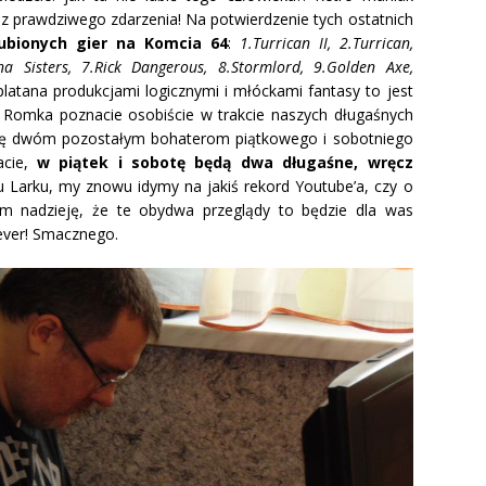
 z prawdziwego zdarzenia! Na potwierdzenie tych ostatnich
ubionych gier na Komcia 64
:
1.Turrican II, 2.Turrican,
ana Sisters, 7.Rick Dangerous, 8.Stormlord, 9.Golden Axe,
platana produkcjami logicznymi i młóckami fantasy to jest
a, Romka poznacie osobiście w trakcie naszych długaśnych
my się dwóm pozostałym bohaterom piątkowego i sobotniego
acie,
w piątek i sobotę będą dwa długaśne, wręcz
u Larku, my znowu idymy na jakiś rekord Youtube’a, czy o
m nadzieję, że te obydwa przeglądy to będzie dla was
 ever! Smacznego.