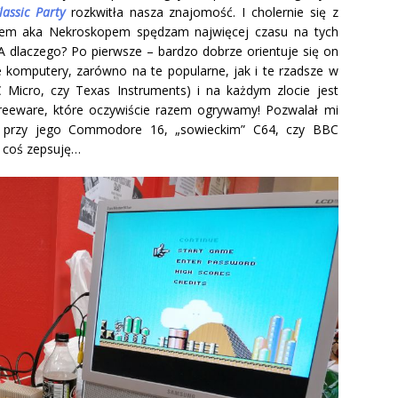
lassic Party
rozkwitła nasza znajomość. I cholernie się z
iem aka Nekroskopem spędzam najwięcej czasu na tych
 dlaczego? Po pierwsze – bardzo dobrze orientuje się on
komputery, zarówno na te popularne, jak i te rzadsze w
 Micro, czy Texas Instruments) i na każdym zlocie jest
reeware, które oczywiście razem ogrywamy! Pozwalał mi
u przy jego Commodore 16, „sowieckim” C64, czy BBC
u coś zepsuję…