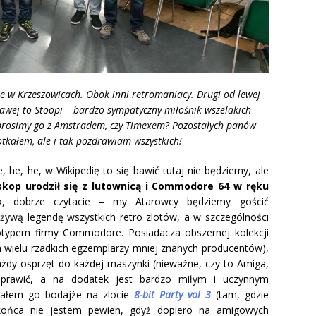
ie w Krzeszowicach. Obok inni retromaniacy. Drugi od lewej
rawej to Stoopi – bardzo sympatyczny miłośnik wszelakich
rosimy go z Amstradem, czy Timexem? Pozostałych panów
otkałem, ale i tak pozdrawiam wszystkich!
he, he, w Wikipedię to się bawić tutaj nie będziemy, ale
kop urodził się z lutownicą i Commodore 64 w ręku
, dobrze czytacie – my Atarowcy będziemy gościć
żywą legendę wszystkich retro zlotów, a w szczególności
otypem firmy Commodore. Posiadacza obszernej kolekcji
wielu rzadkich egzemplarzy mniej znanych producentów),
ażdy osprzęt do każdej maszynki (nieważne, czy to Amiga,
naprawić, a na dodatek jest bardzo miłym i uczynnym
kałem go bodajże na zlocie
8-bit Party vol 3
(tam, gdzie
końca nie jestem pewien, gdyż dopiero na amigowych