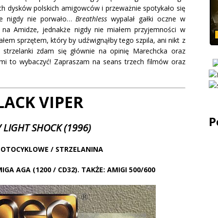
ach dysków polskich amigowców i przeważnie spotykało się
nie nigdy nie porwało…
Breathless
wypalał gałki oczne w
na Amidze, jednakże nigdy nie miałem przyjemności w
łem sprzętem, który by udźwignąłby tego szpila, ani nikt z
 strzelanki zdam się głównie na opinię Marechcka oraz
 mi to wybaczyć! Zapraszam na seans trzech filmów oraz
LACK VIPER
P
/ LIGHT SHOCK (1996)
MOTOCYKLOWE / STRZELANINA
IGA AGA (1200 / CD32). TAKŻE: AMIGI 500/600