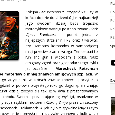
Pl
Kolejna
Gra Wstępna
z Przyjaciółką! Czy w
Po
końcu dojdzie do zbliżenia? Jak najbardziej!
Pu
Jego owocem dzisiaj będą trojaczki:
motocyklowe wyścigi postapo zwane
Black
Re
Viper
,
Breathless –
ponoć jedna z
RE
najlepszych strzelanin FPS oraz
FireForce
,
czyli samotny komandos w samobójczej
Sp
misji przeciwko armii wroga. Ten ostatni to
run and gun z widokiem z boku. Nasz
amigowy zgred oraz gospodarz tego cyklu
jednocześnie –
Marecheck Retroman
owe materiały o mniej znanych amigowych szpilach.
W
 go artykułami, w których zawsze możecie poczytać o
Sz
 gdzieś w połowie przyszłego roku go dogonię, ale znając
urat dzisiaj złożyło się tak, iż w dwa z prezentowanych
a młodu. Świetnie prezentujące się wyścigi, osadzone w
dzimy superszybkim motorem
Czarną Żmiją
przez zniszczony
 screenach i reklamach. A jak było z grywalnością? O tym
li rozwinięcie pomysłu na rozgrywkę znanego z kultowego