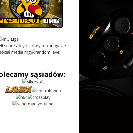
olecamy sąsiadów: