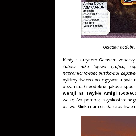
Okładka podobnie 
Kiedy z kuzynem Gałasem zobaczyl
Zobacz jaka fajowa grafika, sup
napromieniowane pustkowia! Zapewne p
byliśmy świeżo po ogrywaniu świe
pozamiatał i podobnej jakości spodzi
wersji na zwykłe Amigi (500/60
walkę (za pomocą szybkostrzelnego
paliwo. Ślinka nam ciekła straszliwi