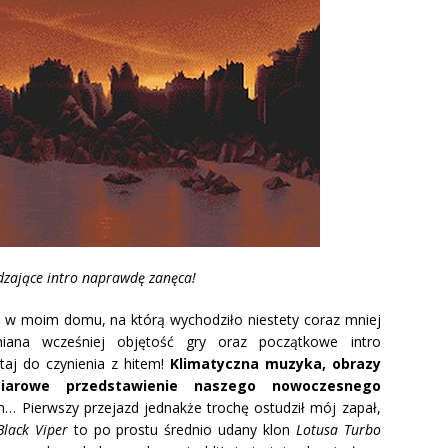
ające intro naprawdę zanęca!
i w moim domu, na którą wychodziło niestety coraz mniej
niana wcześniej objętość gry oraz początkowe intro
aj do czynienia z hitem!
Klimatyczna muzyka, obrazy
miarowe przedstawienie naszego nowoczesnego
m… Pierwszy przejazd jednakże trochę ostudził mój zapał,
Black Viper
to po prostu średnio udany klon
Lotusa Turbo