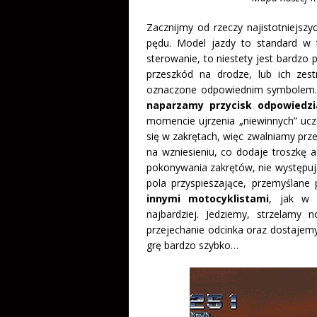
Zacznijmy od rzeczy najistotniejsz
pędu. Model jazdy to standard w 
sterowanie, to niestety jest bardzo 
przeszkód na drodze, lub ich zest
oznaczone odpowiednim symbolem. 
naparzamy przycisk odpowiedzia
momencie ujrzenia „niewinnych” uc
się w zakrętach, więc zwalniamy prze
na wzniesieniu, co dodaje troszkę ad
pokonywania zakrętów, nie występują 
pola przyspieszające, przemyślane
innymi motocyklistami
, jak w 
najbardziej. Jedziemy, strzelamy
przejechanie odcinka oraz dostajemy 
grę bardzo szybko…