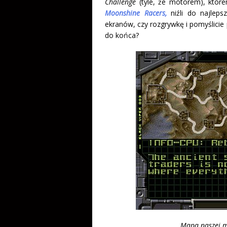
Challenge
(tyle, że motorem), które
Moonshine Racers,
niźli do najleps
ekranów, czy rozgrywkę i pomyślicie p
do końca?
Mapa naszej m