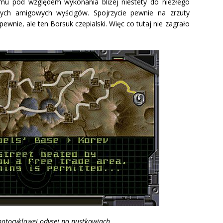
mu pod względem wykonania bliżej niestety do niezłego
zych amigowych wyścigów. Spojrzycie pewnie na zrzuty
ewnie, ale ten Borsuk czepialski. Więc co tutaj nie zagrało
otocyklowej odysei po pustkowiach…