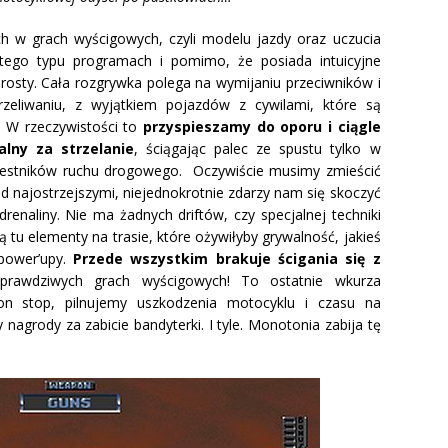
ych w grach wyścigowych, czyli modelu jazdy oraz uczucia
tego typu programach i pomimo, że posiada intuicyjne
prosty. Cała rozgrywka polega na wymijaniu przeciwników i
rzeliwaniu, z wyjątkiem pojazdów z cywilami, które są
W rzeczywistości to
przyspieszamy do oporu i ciągle
lny za strzelanie
, ściągając palec ze spustu tylko w
zestników ruchu drogowego. Oczywiście musimy zmieścić
d najostrzejszymi, niejednokrotnie zdarzy nam się skoczyć
renaliny. Nie ma żadnych driftów, czy specjalnej techniki
tu elementy na trasie, które ożywiłyby grywalność, jakieś
 power’upy.
Przede wszystkim brakuje ścigania się z
prawdziwych grach wyścigowych! To ostatnie wkurza
 non stop, pilnujemy uszkodzenia motocyklu i czasu na
nagrody za zabicie bandyterki. I tyle. Monotonia zabija tę