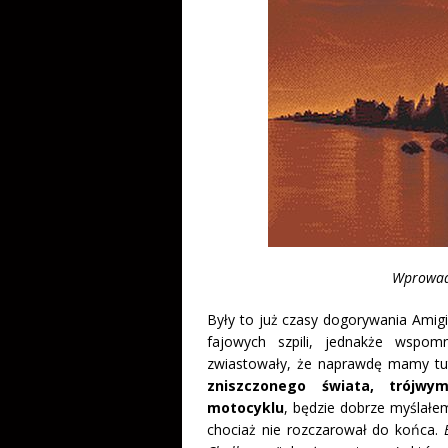
Wprowadz
Były to już czasy dogorywania Amig
fajowych szpili, jednakże wspom
zwiastowały, że naprawdę mamy tut
zniszczonego świata, trójwy
motocyklu
, będzie dobrze myślałe
chociaż nie rozczarował do końca.