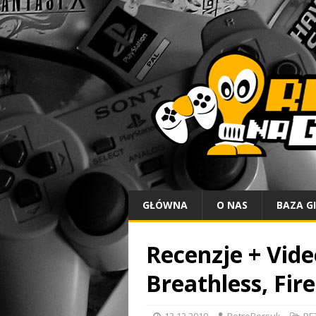
GŁÓWNA
O NAS
BAZA G
Recenzje + Vide
Breathless, Fir
13.12.2019
RetroBorsuk
RE