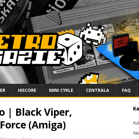
IER
HISCORE
MINI CYKLE
CENTRALA
FAQ
o | Black Viper,
Ka
eForce (Amiga)
Ku
Ne
TROrecka
14