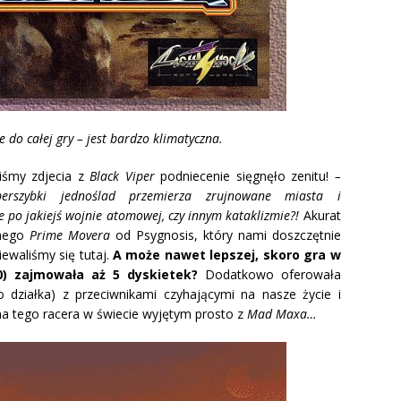
do całej gry – jest bardzo klimatyczna.
iśmy zdjecia z
Black Viper
podniecenie sięgnęło zenitu!
–
erszybki jednoślad przemierza zrujnowane miasta i
o jakiejś wojnie atomowej, czy innym kataklizmie?!
Akurat
tnego
Prime Movera
od Psygnosis, który nami doszczętnie
ewaliśmy się tutaj.
A może nawet lepszej, skoro gra w
0) zajmowała aż 5 dyskietek?
Dodatkowo oferowała
 działka) z przeciwnikami czyhającymi na nasze życie i
e na tego racera w świecie wyjętym prosto z
Mad Maxa…