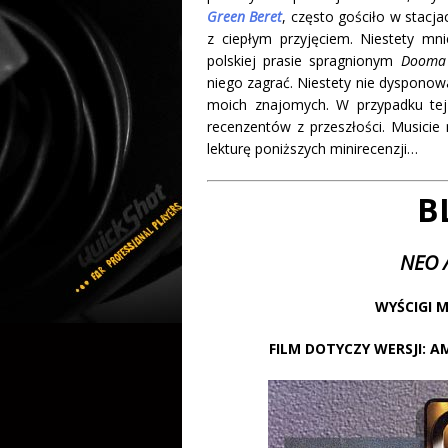
Green Beret
, często gościło w stacj
z ciepłym przyjęciem. Niestety m
polskiej prasie spragnionym
Dooma
niego zagrać. Niestety nie dysponowa
moich znajomych. W przypadku tej
recenzentów z przeszłości. Musicie
lekturę poniższych minirecenzji…
B
NEO 
WYŚCIGI 
FILM DOTYCZY WERSJI: AM