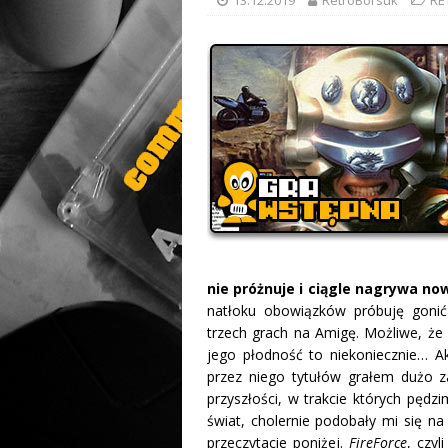
nie próżnuje i ciągle nagrywa n
natłoku obowiązków próbuję gonić
trzech grach na Amigę. Możliwe, że
jego płodność to niekoniecznie… Ak
przez niego tytułów grałem dużo z
przyszłości, w trakcie których pę
świat, cholernie podobały mi się na
przeczytacie poniżej.
FireForce
, czy