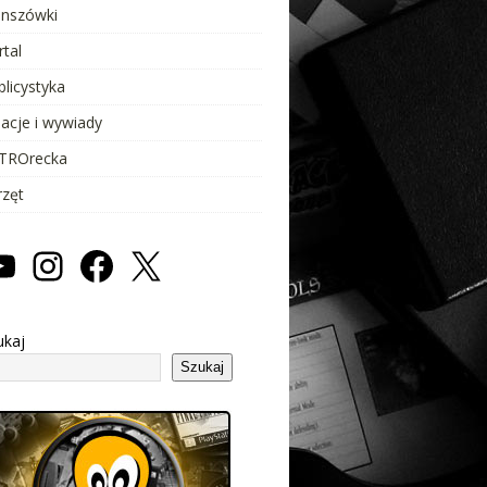
anszówki
rtal
blicystyka
lacje i wywiady
TROrecka
rzęt
ukaj
Szukaj