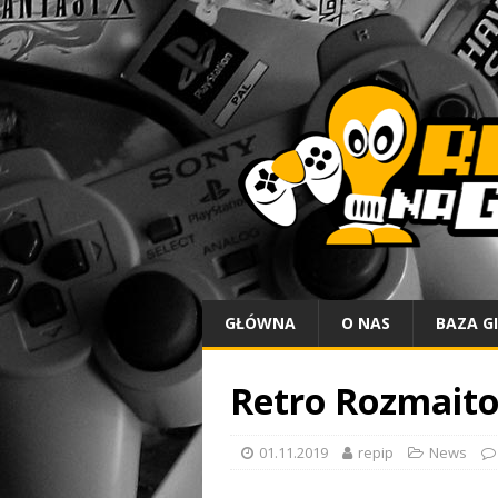
GŁÓWNA
O NAS
BAZA G
Retro Rozmaitoś
01.11.2019
repip
News