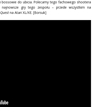
dni bossowie do ubicia. Polecamy tego fachowego shootera
na najnowsze gry tego zespołu – przede wszystkim na
 Quest
na Atari XL/XE. [Borsuk]