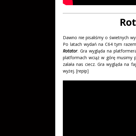
Rot
Dawno nie pisaliśmy o świetnych wyd
Po latach wydań na C64 tym razem
Rotator
. Gra wygląda na platformer
platformach wciąż w górę musimy pr
zalała nas ciecz. Gra wygląda na fa
wyżej. [repip]