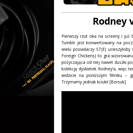
Rodney v
Pierwszy rzut oka na screeny i już
Tumble
jest konwertowany na poczc
wielu posiadaczy ST(E) ucieszyłoby
Foreign Chickens) to gra wzorowana
pożyczająca od niej nawet duszki po
kolekcję dyskietek Rodney’a, więc 
widzicie na poniższym filmiku – 
Trzymamy jednak kciuki! [Borsuk]