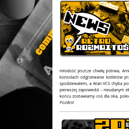
młodość jeszcze chwilę potrwa, Amig
konsolach odgrzewanie kotletów prz
spodziewałem, a Atari VCS chyba po
pierwszej zapowiedzi – nieudanym e
końcu zostawiamy coś dla oka, pole
Pozdro!