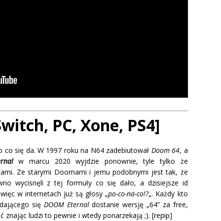
itch, PC, Xone, PS4]
ko co się da. W 1997 roku na N64 zadebiutował
Doom 64
, a
rnal
w marcu 2020 wyjdzie ponownie, tyle tylko że
rmami. Ze starymi Doomami i jemu podobnymi jest tak, że
 wycisnęli z tej formuły co się dało, a dzisiejsze id
więc w internetach już są głosy „
po-co-na-co!?
„. Każdy kto
dającego się
DOOM Eternal
dostanie wersję „64” za free,
 znając ludzi to pewnie i wtedy ponarzekają ;). [repip]