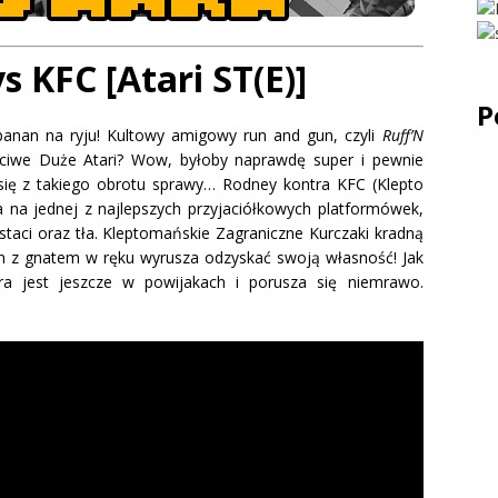
s KFC [Atari ST(E)]
P
 banan na ryju! Kultowy amigowy run and gun, czyli
Ruff’N
iwe Duże Atari? Wow, byłoby naprawdę super i pewnie
 się z takiego obrotu sprawy… Rodney kontra KFC (Klepto
 na jednej z najlepszych przyjaciółkowych platformówek,
staci oraz tła. Kleptomańskie Zagraniczne Kurczaki kradną
ten z gnatem w ręku wyrusza odzyskać swoją własność! Jak
gra jest jeszcze w powijakach i porusza się niemrawo.