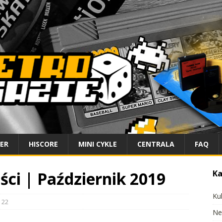
IER
HISCORE
MINI CYKLE
CENTRALA
FAQ
ci | Październik 2019
Ka
Ku
22
Ne