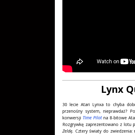
Lynx Qu
30 lecie Atari Lynxa to chyba dob
przenośny system, nieprawdaż? Po
konwersji
Time Pilot
na 8-bitowe Atar
Rozgrywkę zaprezentowano z lotu p
Zeldę.
Cztery światy do zwiedzenia: