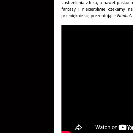
zastrzelenia z łuku, a nawet pasku
fantasy i niecierpliwie czekamy 
przepięknie się prezentujące
Flimbo’s