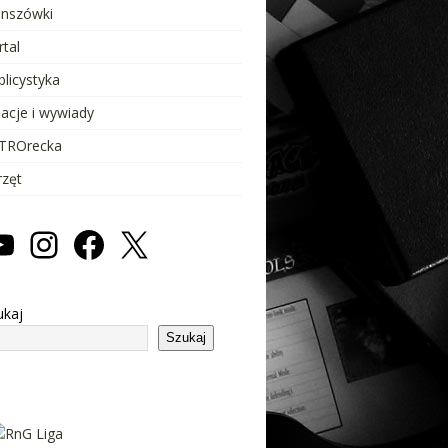
anszówki
rtal
blicystyka
lacje i wywiady
TROrecka
rzęt
ukaj
Szukaj