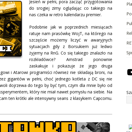
Jesień w pełni, pora zacząć przygotowania
Pl
do srogiej zimy oglądając co takiego na
Po
nas czeka w retro kalendarzu premier.
Pu
Podobnie jak w poprzednich miesiącach
Re
ratuje nam prasówkę WojT, na którego na
szczęście możemy liczyć w awaryjnych
RE
sytuacjach gdy z Borsukiem już ledwo
Sp
żyjemy na RnG. Co się takiego znalazło na
rozkładówce? Amstrad ponownie
zaskakuje i pokazuje że jego druga
owi i Atarowi programiści również nie składają broni, na
ez gigantów w pełni, choć jednego kotleta z DC się nie
woli dojrzewa do tego by być tym, czym dla mnie było od
ksperymentem, który nie miał nawet pomysłu na siebie. Na
Sz
cam ten krótki ale intensywny seans z klasykiem Capcomu.